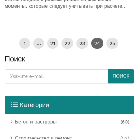
моменты, которые следует учитывать при расчете
толщины фундамента, а также предложены полезные
советы для самостоятельного строительства.
1
…
21
22
23
24
25
Поиск
ПОИСК
Категории
Бетон и растворы
(60)
Строительство и ремонт
(52)