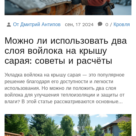
От Дмитрий Антипов
сен, 17 2024
0
/
Кровля
Можно ли использовать два
слоя войлока на крышу
сарая: советы и расчёты
Укладка войлока на крышу сарая — это популярное
решение благодаря его доступности и легкости
использования. Но можно ли положить два слоя
войлока для улучшения теплоизоляции и защиты от
влаги? В этой статье рассматриваются основные
аспекты укладки двух слоёв войлока, включая
необходимое оборудование, преимущества,
недостатки, а также советы и подсказки для надежного
монтажа.