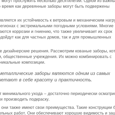
могут прослужить несколько десятилетий. Одной из важн
то время как деревянные заборы могут быть подвержены
вляется их устойчивость к ветровым и механическим нагр
регионах с экстремальными погодными условиями. Многие
ются коррозии и гниению, что также увеличивает их срок
одойдут как для частных домов, так и для промышленных
е дизайнерские решения. Рассмотрим кованые заборы, ко
ки, общественные учреждения. Их можно комбинировать с
уникальные композиции.
 металлические заборы являются одним из самых
очетают в себе красоту и практичность.
т минимального ухода – достаточно периодически осматри
и производить подкраску.
, они также имеют свои преимущества. Такие конструкции
ельных работ. Они обеспечивают хорошую видимость и за