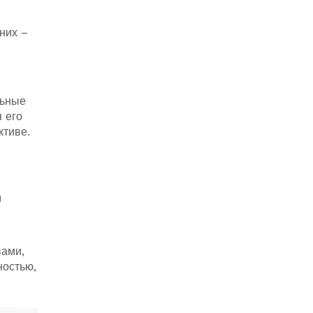
них –
льные
 его
ктиве.
м
вами,
ностью,