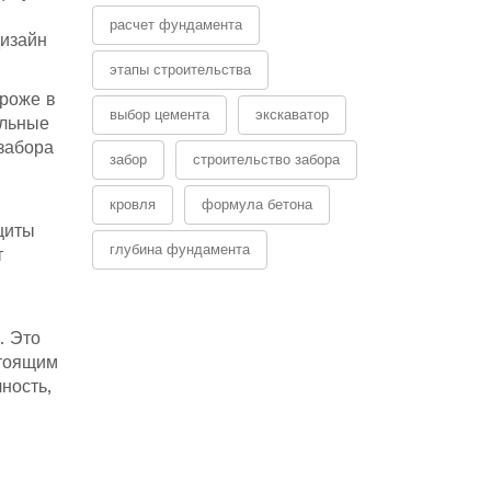
расчет фундамента
дизайн
этапы строительства
ороже в
выбор цемента
экскаватор
альные
забора
забор
строительство забора
кровля
формула бетона
щиты
глубина фундамента
т
. Это
стоящим
ность,