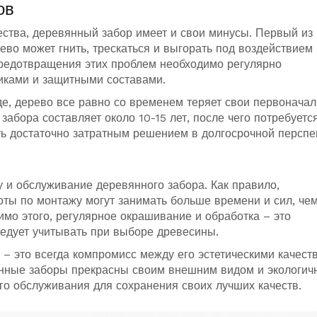
ов
ества, деревянный забор имеет и свои минусы. Первый из 
ево может гнить, трескаться и выгорать под воздействием
предотвращения этих проблем необходимо регулярно
иками и защитными составами.
де, дерево все равно со временем теряет свои первонача
абора составляет около 10-15 лет, после чего потребуется
ть достаточно затратным решением в долгосрочной перспе
 и обслуживание деревянного забора. Как правило,
оты по монтажу могут занимать больше времени и сил, че
имо этого, регулярное окрашивание и обработка – это
ледует учитывать при выборе древесины.
– это всегда компромисс между его эстетическими качест
янные заборы прекрасны своим внешним видом и экологич
го обслуживания для сохранения своих лучших качеств.