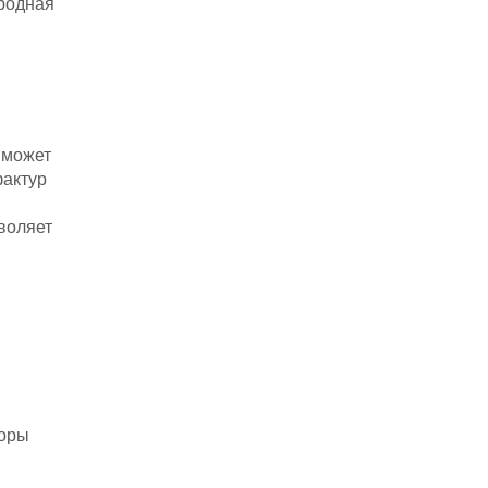
родная
 может
фактур
воляет
боры