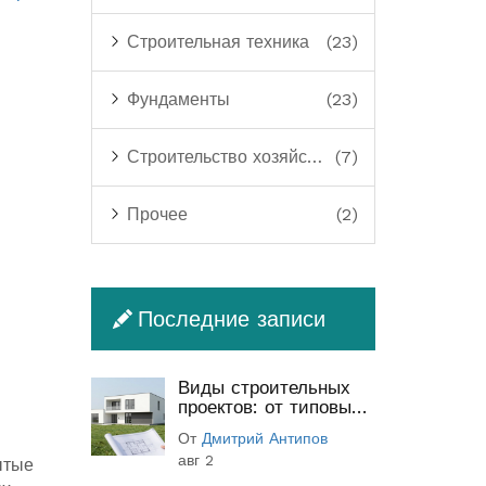
Строительная техника
(23)
Фундаменты
(23)
Строительство хозяйственных построек
(7)
Прочее
(2)
Последние записи
Виды строительных
проектов: от типовых
до индивидуальных
От
Дмитрий Антипов
(полный гид)
авг 2
ытые