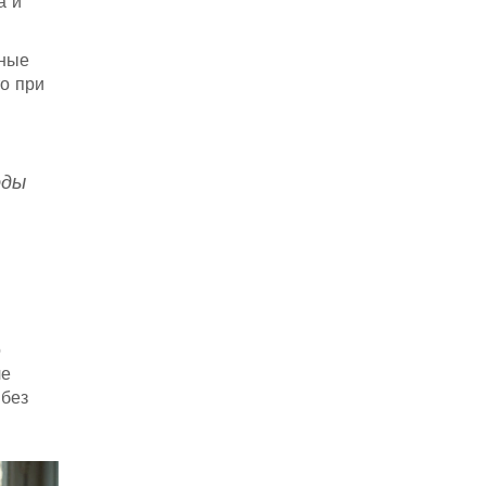
а и
жные
то при
оды
о
че
 без