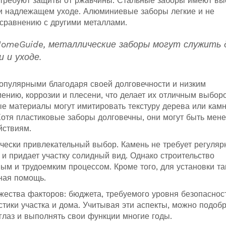
ко требуют защиты от ржавчины. Стальные заборы имеют в
ри надлежащем уходе. Алюминиевые заборы легкие и не
сравнению с другими металлами.
HomeGuide, металлические заборы могут служить 
 и уходе.
опулярными благодаря своей долговечности и низким
ению, коррозии и плесени, что делает их отличным выбор
 материалы могут имитировать текстуру дерева или камн
Хотя пластиковые заборы долговечны, они могут быть мен
йствиям.
чески привлекательный выбор. Камень не требует регуляр
и придает участку солидный вид. Однако строительство
ым и трудоемким процессом. Кроме того, для установки та
ная помощь.
жества факторов: бюджета, требуемого уровня безопаснос
стики участка и дома. Учитывая эти аспекты, можно подоб
глаз и выполнять свои функции многие годы.