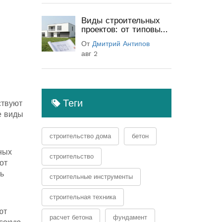
Виды строительных
проектов: от типовых
до индивидуальных
От
Дмитрий Антипов
(полный гид)
авг 2
Теги
ствуют
е виды
строительство дома
бетон
ных
строительство
от
ь
строительные инструменты
строительная техника
ют
расчет бетона
фундамент