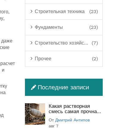
Строительная техника
(23)
ого,
у,
Фундаменты
(23)
и даже
Строительство хозяйственных построек
(7)
ские
Прочее
(2)
 расчет
 и
тку
Последние записи
 на
Какая растворная
смесь самая прочная:
од
классы бетона и
От
Дмитрий Антипов
секреты прочности
авг 7