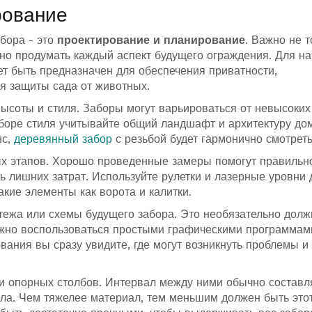
рование
бора - это
проектирование и планирование
. Важно не т
но продумать каждый аспект будущего ограждения. Для н
ет быть предназначен для обеспечения приватности,
ля защиты сада от животных.
 высоты и стиля. Заборы могут варьироваться от невысоких
ыборе стиля учитывайте общий ландшафт и архитектуру до
нс,
деревянный забор
с резьбой будет гармонично смотреть
ых этапов. Хорошо проведенные замеры помогут правильн
ь лишних затрат. Используйте рулетки и лазерные уровни 
акие элементы как ворота и калитки.
ежа или схемы будущего забора. Это необязательно долж
жно воспользоваться простыми графическими программам
вания вы сразу увидите, где могут возникнуть проблемы и 
и опорных столбов. Интервал между ними обычно составл
ала. Чем тяжелее материал, тем меньшим должен быть это