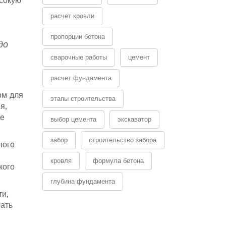
ысокую
расчет кровли
пропорции бетона
до
сварочные работы
цемент
расчет фундамента
ом для
этапы строительства
я,
ее
выбор цемента
экскаватор
забор
строительство забора
ного
кровля
формула бетона
кого
глубина фундамента
ти,
рать