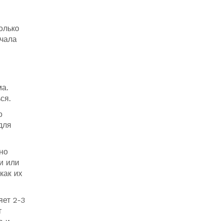
олько
ачала
ма.
ся.
о
для
но
и или
как их
яет 2-3
т