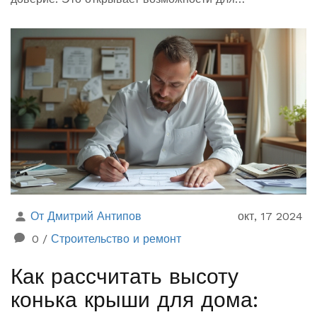
продвижения бизнеса через ответственные практики.
В статье рассмотрим, как интеграция социальной
ответственности может создать добавочную ценность
для бренда и предлагать советы от известных
экспертов в этой области.
От Дмитрий Антипов
окт, 17 2024
0
/
Строительство и ремонт
Как рассчитать высоту
конька крыши для дома: