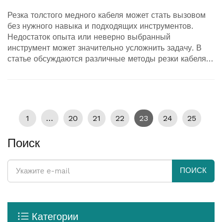
Резка толстого медного кабеля может стать вызовом
без нужного навыка и подходящих инструментов.
Недостаток опыта или неверно выбранный
инструмент может значительно усложнить задачу. В
статье обсуждаются различные методы резки кабеля,
а также полезные советы для выполнения безопасной
и эффективной работы. Внимание к деталям и выбор
инструментов может улучшить результат и сэкономить
ваше время. Изучите подробный гид с советами от
профессионалов.
1
…
20
21
22
23
24
25
Поиск
ПОИСК
Категории