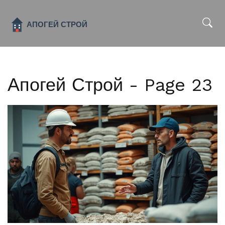
x
Апогей Строй - Page 23