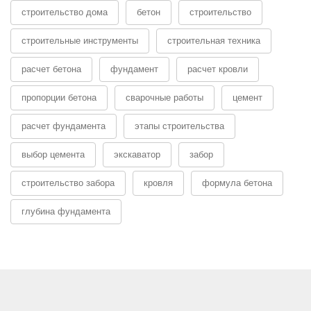
строительство дома
бетон
строительство
строительные инструменты
строительная техника
расчет бетона
фундамент
расчет кровли
пропорции бетона
сварочные работы
цемент
расчет фундамента
этапы строительства
выбор цемента
экскаватор
забор
строительство забора
кровля
формула бетона
глубина фундамента