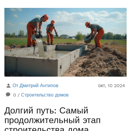
уделяя внимание их преимуществам и недостаткам.
Вы узнаете, какой материал наиболее прочен и
долговечен, а также получите советы по выбору
наиболее подходящего вам варианта. Узнайте, что
учитывать при создании ограждения, чтобы оно
служило долго и эффективно выполняло свои
функции.
От Дмитрий Антипов
окт, 10 2024
0
/
Строительство домов
Долгий путь: Самый
продолжительный этап
строительства дома