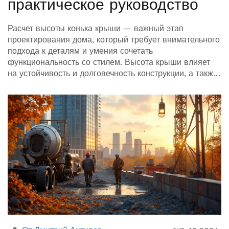
практическое руководство
Расчет высоты конька крыши — важный этап
проектирования дома, который требует внимательного
подхода к деталям и умения сочетать
функциональность со стилем. Высота крыши влияет
на устойчивость и долговечность конструкции, а также
на эффективность дренажной системы. В статье
рассматриваются основные принципы, расчетные
формулы и советы по выполнению рассчетов,
включая климатические особенности и выбор
материалов. Читатели узнают, как избежать типичных
ошибок и создать комфортное жилое пространство,
начиная с крыши.