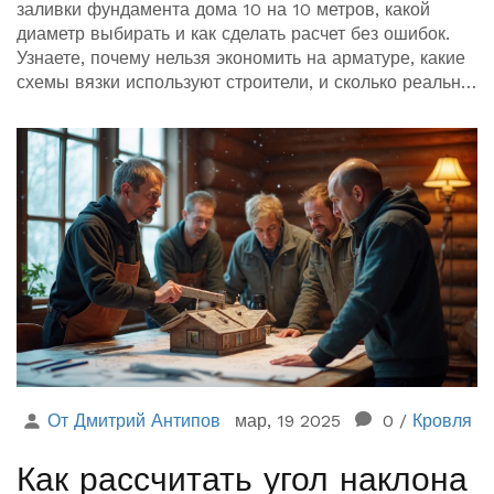
заливки фундамента дома 10 на 10 метров, какой
диаметр выбирать и как сделать расчет без ошибок.
Узнаете, почему нельзя экономить на арматуре, какие
схемы вязки используют строители, и сколько реально
выйдет в рублях. Приведём простую формулу и дадим
полезные советы, чтобы фундамент прослужил долгие
годы.
От Дмитрий Антипов
мар, 19 2025
0
/
Кровля
Как рассчитать угол наклона