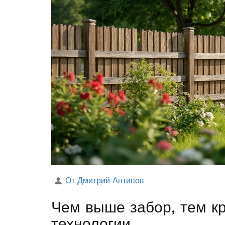
От Дмитрий Антипов
Чем выше забор, тем к
технологии