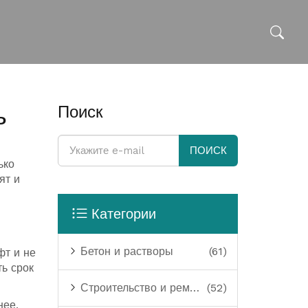
ь
Поиск
ПОИСК
ько
ят и
Категории
Бетон и растворы
(61)
фт и не
ь срок
Строительство и ремонт
(52)
нее,