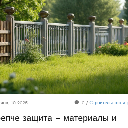
янв, 10 2025
0
/
Строительство и 
репче защита – материалы и