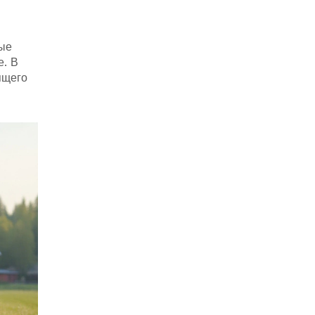
ные
е. В
ящего