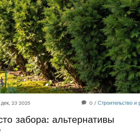
дек, 23 2025
0
/
Строительство и 
сто забора: альтернативы
е