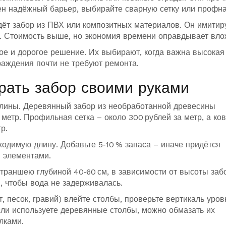
ен надёжный барьер, выбирайте сварную сетку или профна
дёт забор из ПВХ или композитных материалов. Он имитир
ки. Стоимость выше, но экономия времени оправдывает вло
е и дорогое решение. Их выбирают, когда важна высокая
граждения почти не требуют ремонта.
брать забор своими руками
длины. Деревянный забор из необработанной древесины
 метр. Профильная сетка – около 300 рублей за метр, а ко
р.
ходимую длину. Добавьте 5‑10 % запаса – иначе придётся
 элементами.
траншею глубиной 40‑60 см, в зависимости от высоты заб
я, чтобы вода не задерживалась.
, песок, гравий) влейте столбы, проверьте вертикаль уров
сли используете деревянные столбы, можно обмазать их
лками.