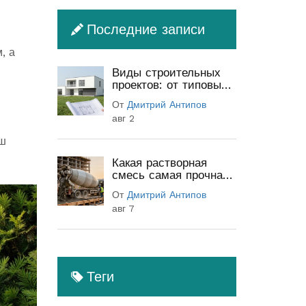
Последние записи
, а
Виды строительных
проектов: от типовых
до индивидуальных
От
Дмитрий Антипов
(полный гид)
авг 2
аш
Какая растворная
смесь самая прочная:
классы бетона и
От
Дмитрий Антипов
секреты прочности
авг 7
Теги