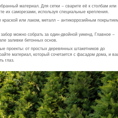
ыбранный материал. Для сетки – сварите её к столбам или
йте их саморезами, используя специальные крепления.
 краской или лаком, металл – антикоррозийным покрытием
 забор можно собрать за один‑двойной уикенд. Главное –
апе заливки бетонных основ.
вые проекты: от простых деревянных штакетников до
айте материал, который сочетается с фасадом дома, и в
ь глаз.