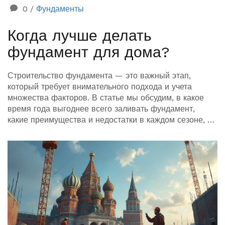
0
/
Фундаменты
Когда лучше делать
фундамент для дома?
Строительство фундамента — это важный этап,
который требует внимательного подхода и учета
множества факторов. В статье мы обсудим, в какое
время года выгоднее всего заливать фундамент,
какие преимущества и недостатки в каждом сезоне, и
какие технологии помогут минимизировать риски,
связанные с погодой. Узнайте, как климатические
условия могут влиять на прочность конструкции и что
нужно учесть при планировании работ. Это будет
особенно полезно для тех, кто собирается построить
свой дом мечты.