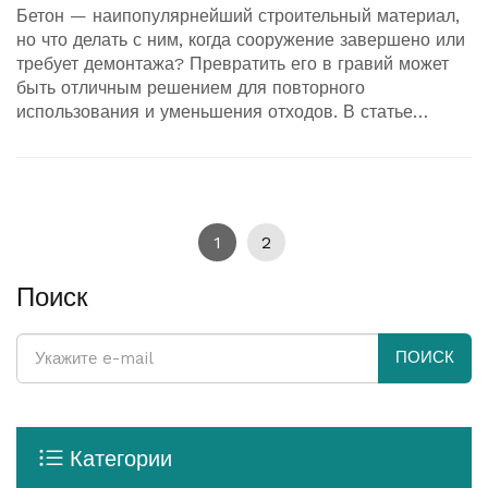
Бетон — наипопулярнейший строительный материал,
но что делать с ним, когда сооружение завершено или
требует демонтажа? Превратить его в гравий может
быть отличным решением для повторного
использования и уменьшения отходов. В статье
рассматриваются методы, способы и технологии,
необходимые для преобразования бетона.
Обсуждаются практические советы и экологические
преимущества такого подхода. Узнайте, как
модернизировать ваш строительный процесс и дать
1
2
вторую жизнь использованным материалам.
Поиск
ПОИСК
Категории