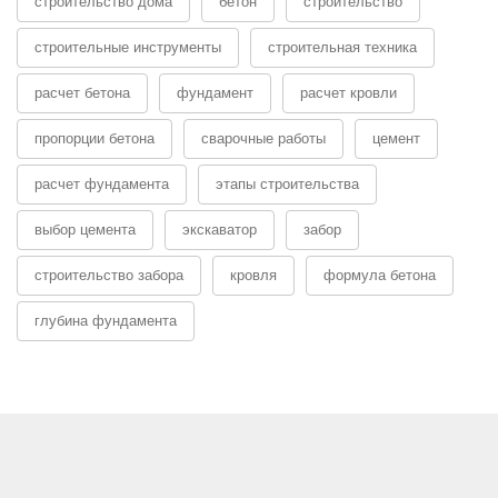
строительство дома
бетон
строительство
строительные инструменты
строительная техника
расчет бетона
фундамент
расчет кровли
пропорции бетона
сварочные работы
цемент
расчет фундамента
этапы строительства
выбор цемента
экскаватор
забор
строительство забора
кровля
формула бетона
глубина фундамента