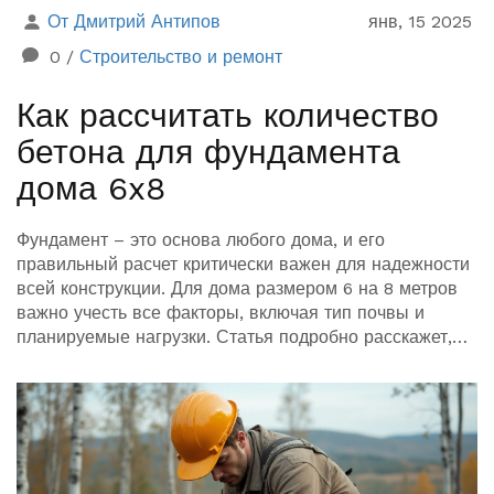
От Дмитрий Антипов
янв, 15 2025
0
/
Строительство и ремонт
Как рассчитать количество
бетона для фундамента
дома 6x8
Фундамент – это основа любого дома, и его
правильный расчет критически важен для надежности
всей конструкции. Для дома размером 6 на 8 метров
важно учесть все факторы, включая тип почвы и
планируемые нагрузки. Статья подробно расскажет,
как самостоятельно вычислить объем бетона, а также
даст советы по выбору материалов и технологии
заливки. Узнайте, как избежать ошибок при
планировании и экономии средств при строительстве.
Эта информация будет полезна как
профессиональным строителям, так и начинающим