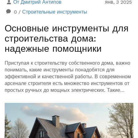
От Дмитрий Антипов
янв, 3 2025
0
/
Строительные инструменты
Основные инструменты для
строительства дома:
надежные помощники
Приступая к строительству собственного дома, важно
понимать, какие инструменты понадобятся для
эффективной и качественной работы. В современном
арсенале строителя есть множество инструментов от
простых ручных до мощных электрических. Такие
инструменты помогают справиться с разными этапами
стройки: от фундамента до крыши. В статье освещены
ключевые категории инструментов, их важность и
особенности использования. Простые советы помогут
каждому начинающему строителю выбрать
необходимые инструменты для своего проекта.