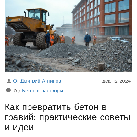
условий, выбор стиля, оценку бюджета и пошаговое
выполнение работ. Рассмотрены также примеры
успешных реконструкций и советы по эффективной
организации проекта. Понимание основных принципов
реконструкции поможет избежать непредвиденных
проблем и повысить стоимость жилья.
От Дмитрий Антипов
дек, 12 2024
0
/
Бетон и растворы
Как превратить бетон в
гравий: практические советы
и идеи