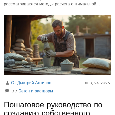
рассматриваются методы расчета оптимальной
высоты крыши, учитываются различные
климатические условия и конструкционные элементы.
Также представлены полезные советы для
самостоятельного расчета и выбора подходящего
решения.
От Дмитрий Антипов
янв, 24 2025
0
/
Бетон и растворы
Пошаговое руководство по
созданию собственного