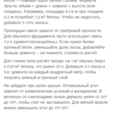
Бетон – главный герой любой стройки. Формула
проста: объём = длина × ширина × высота (или
толщина). Например, площадка 6 х 6 м при толщине
0,2 м потребует 7,2 м³ бетона. Чтобы не недостать,
добавьте 5‑10% запаса.
Пропорции смеси зависят от требуемой прочности.
Для обычного фундамента часто используют смесь
1:2:4 (цемент:песок:щебень). Если нужен более
прочный бетон, уменьшайте долю песка, добавляйте
больше цемента – но помните, стоимость растет.
Для стяжки пола расчёт проще: на 1 м² обычно берут
0,025 м³ бетона, что равно 25 л. Добавьте 5 л песка и
5 кг цемента на каждый квадратный метр, чтобы
получить ровный и прочный слой.
Не забудьте про уклон крыши. Оптимальный угол
зависит от климатических условий и материалов. В
регионах со снегопадами лучше держать уклон от 30°
до 45°, чтобы снег не застаивался. Для мягкой кровли
можно уменьшить угол до 15°‑20°.