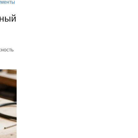
ументы
лный
сность