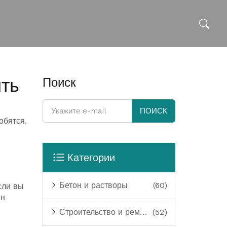
ить
Поиск
ПОИСК
обятся.
Категории
Бетон и растворы
(60)
сли вы
ен
Строительство и ремонт
(52)