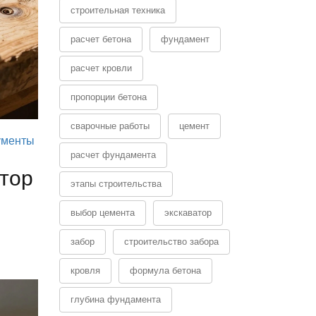
строительная техника
расчет бетона
фундамент
расчет кровли
пропорции бетона
сварочные работы
цемент
ументы
расчет фундамента
тор
этапы строительства
выбор цемента
экскаватор
забор
строительство забора
кровля
формула бетона
глубина фундамента