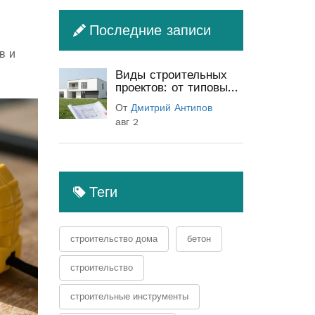
Последние записи
в и
Виды строительных
проектов: от типовых
до индивидуальных
От
Дмитрий Антипов
(полный гид)
авг 2
Теги
строительство дома
бетон
строительство
строительные инструменты