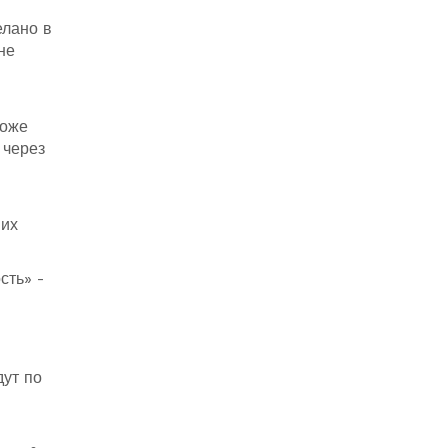
елано в
не
роже
 через
 их
сть» -
дут по