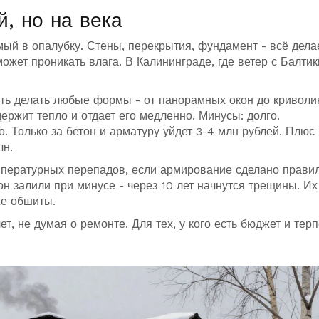
, но на века
ый в опалубку. Стены, перекрытия, фундамент - всё дела
может проникать влага. В Калининграде, где ветер с Балтик
сть делать любые формы - от панорамных окон до кривол
держит тепло и отдает его медленно. Минусы: долго.
. Только за бетон и арматуру уйдет 3-4 млн рублей. Плюс 
лн.
емпературных перепадов, если армирование сделано прави
он залили при минусе - через 10 лет начнутся трещины. Их
же обшиты.
ет, не думая о ремонте. Для тех, у кого есть бюджет и тер