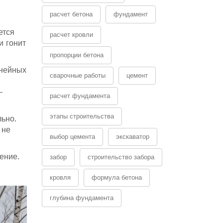
расчет бетона
фундамент
ется
расчет кровли
и гонит
пропорции бетона
инейных
сварочные работы
цемент
-
расчет фундамента
этапы строительства
льно.
 не
выбор цемента
экскаватор
пение.
забор
строительство забора
кровля
формула бетона
глубина фундамента