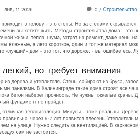
янв, 11 2026
0
/
Строительство
 приходит в голову - это стены. Но за стенами скрывается
времени вы хотите жить. Методы строительства дома - это н
чной жизни: тепла, шума, затрат на ремонт, даже цены на
имы влажные, а лето короткое, один и тот же материал мож
то «лучший» дом - это тот, что дороже, - вы ошибаетесь. 
 легкий, но требует внимания
ор из дерева и утеплителя. Стены собирают из бруса, запо
ми панелями. В Калининграде такие дома строят все чащ
пока бетон наберет прочность. Не нужны тяжелые краны. 
елый фундамент не пройдет.
, отличная теплоизоляция. Минусы - тоже реальны. Дерев
ю правильно, через 5-7 лет появится плесень. Утеплитель 
, чем на улице. Нужно следить за вентиляцией. В каркасно
воздух сам не застоится.