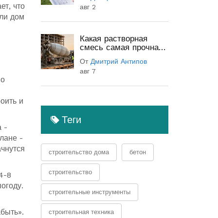
(полный гид)
ет, что
авг 2
 ли дом
Какая растворная
смесь самая прочная:
классы бетона и
От
Дмитрий Антипов
секреты прочности
авг 7
 о
роить и
Теги
 -
лане -
ачнутся
строительство дома
бетон
строительство
4-8
погоду.
строительные инструменты
абыть».
строительная техника