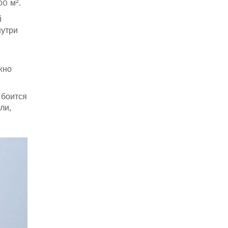
00 м².
й
нутри
жно
 боится
ли,