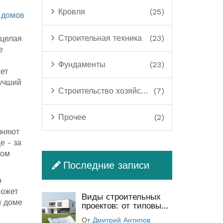
Кровля
(25)
 домов
Строительная техника
(23)
 целая
е
Фундаменты
(23)
ет
Лучший
Строительство хозяйственных построек
(7)
Прочее
(2)
лняют
е - за
Дом
Последние записи
о
может
Виды строительных
м доме
проектов: от типовых
до индивидуальных
От
Дмитрий Антипов