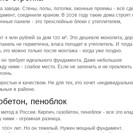
а заводе. Стены, полы, потолки, оконные проемы - всё сд
дамент, соединили краном. В 2026 году такие дома строят 
енные панели - это трехслойные блоки с утеплителем,
от 4 млн рублей за дом 120 м². Это дешевле монолита, до
панель не герметична, влага попадет в утеплитель. И тогда
ь это можно только после монтажа - когда уже поздно.
о он требует идеального фундамента. Даже небольшое
ду ними - слабое место. Если не запенить и не проклеить
есень.
оростью и качеством. Не для тех, кто хочет «индивидуально
льные в районе.
обетон, пеноблок
тод в России. Кирпич, газобетон, пеноблок - все это кла
у ними - огромная разница.
 100+ лет. Но он тяжелый. Нужен мощный фундамент.