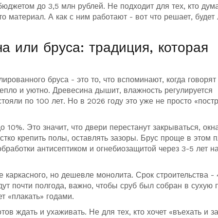
бюджетом до 3,5 млн рублей. Не подходит для тех, кто дума
то материал. А как с ним работают - вот что решает, будет
а или бруса: традиция, которая
рованного бруса - это то, что вспоминают, когда говорят
 тепло и уютно. Древесина дышит, влажность регулируется
тояли по 100 лет. Но в 2026 году это уже не просто «пост
о 10%. Это значит, что двери перестанут закрываться, окна
стко крепить полы, оставлять зазоры. Брус проще в этом п
 обработки антисептиком и огнебиозащитой через 3-5 лет н
е каркасного, но дешевле монолита. Срок строительства - 
дут почти полгода, важно, чтобы сруб был собран в сухую 
т «плакать» годами.
отов ждать и ухаживать. Не для тех, кто хочет «въехать и з