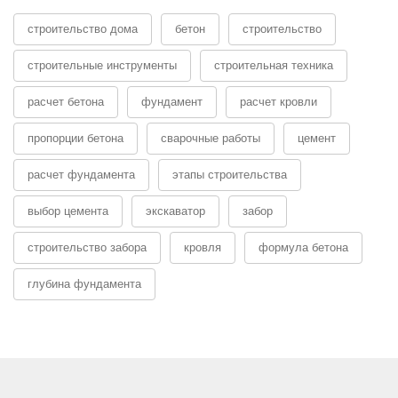
строительство дома
бетон
строительство
строительные инструменты
строительная техника
расчет бетона
фундамент
расчет кровли
пропорции бетона
сварочные работы
цемент
расчет фундамента
этапы строительства
выбор цемента
экскаватор
забор
строительство забора
кровля
формула бетона
глубина фундамента