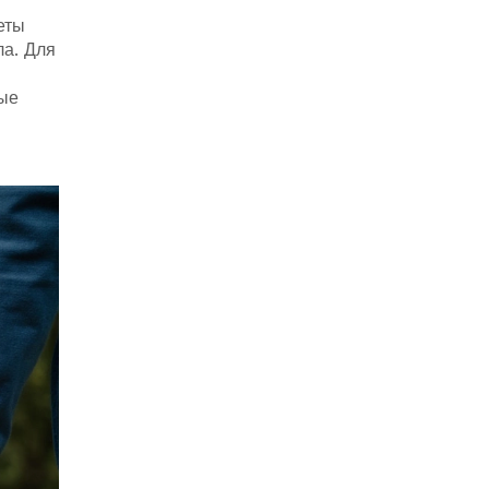
еты
ла. Для
рые