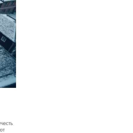
учесть
от