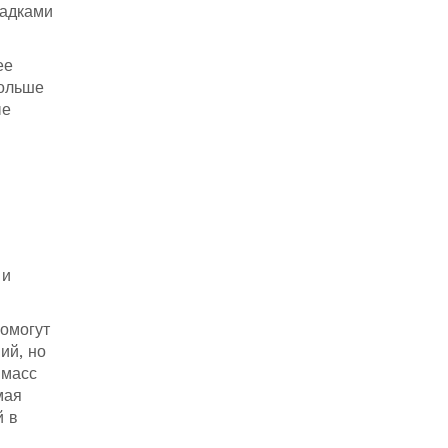
садками
ее
больше
ые
 и
омогут
ий, но
 масс
мая
й в