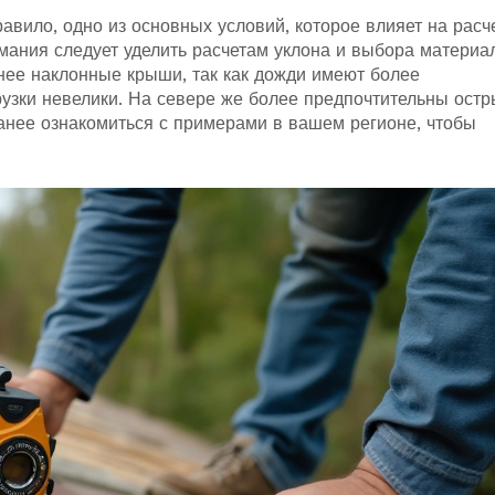
равило, одно из основных условий, которое влияет на расч
мания следует уделить расчетам уклона и выбора материа
нее наклонные крыши, так как дожди имеют более
рузки невелики. На севере же более предпочтительны ост
анее ознакомиться с примерами в вашем регионе, чтобы