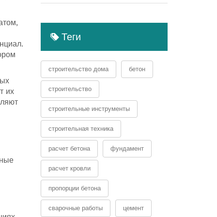
атом,
Теги
нциал.
ором
строительство дома
бетон
рых
строительство
т их
вляют
строительные инструменты
строительная техника
расчет бетона
фундамент
нные
расчет кровли
пропорции бетона
сварочные работы
цемент
ниях,