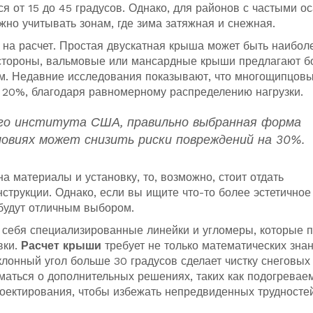
я от 15 до 45 градусов. Однако, для районов с частыми о
жно учитывать зонам, где зима затяжная и снежная.
на расчет. Простая двускатная крыша может быть наибол
й стороны, вальмовые или мансардные крыши предлагают 
ам. Недавние исследования показывают, что многощипцов
о 20%, благодаря равномерному распределению нагрузки.
го института США, правильно выбранная форма
овиях может снизить риски повреждений на 30%.
 материалы и установку, то, возможно, стоит отдать
струкции. Однако, если вы ищите что-то более эстетичное
будут отличным выбором.
 себя специализированные линейки и угломеры, которые п
вки.
Расчет крыши
требует не только математических знан
клонный угол больше 30 градусов сделает чистку снеговых
уматься о дополнительных решениях, таких как подогревае
роектирования, чтобы избежать непредвиденных трудносте