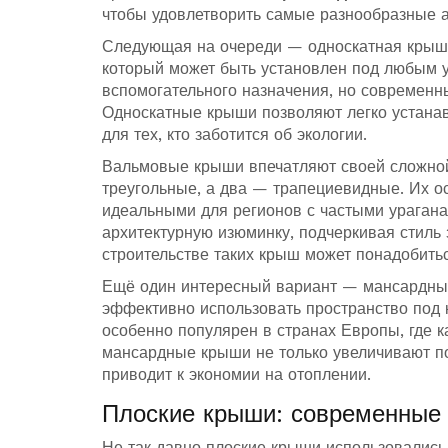
чтобы удовлетворить самые разнообразные 
Следующая на очереди — односкатная крыша.
который может быть установлен под любым у
вспомогательного назначения, но современн
Односкатные крыши позволяют легко устанав
для тех, кто заботится об экологии.
Вальмовые крыши впечатляют своей сложной 
треугольные, а два — трапециевидные. Их ос
идеальными для регионов с частыми ураган
архитектурную изюминку, подчеркивая стиль 
строительстве таких крыш может понадобить
Ещё один интересный вариант — мансардны
эффективно использовать пространство под 
особенно популярен в странах Европы, где 
мансардные крыши не только увеличивают по
приводит к экономии на отоплении.
Плоские крыши: современные
Не так давно плоские крыши использовалис