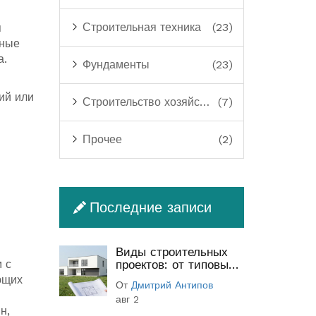
Строительная техника
(23)
я
чные
а.
Фундаменты
(23)
ий или
Строительство хозяйственных построек
(7)
Прочее
(2)
Последние записи
Виды строительных
 с
проектов: от типовых
до индивидуальных
ющих
От
Дмитрий Антипов
(полный гид)
авг 2
н,