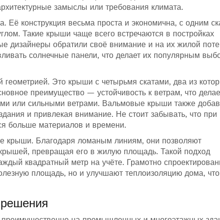
архитектурные замыслы или требования климата.
 Её конструкция весьма проста и экономична, с одним ск
глом. Такие крыши чаще всего встречаются в постройках
ые дизайнеры обратили своё внимание и на их жилой поте
ливать солнечные панели, что делает их популярным выб
геометрией. Это крыши с четырьмя скатами, два из кото
новное преимущество — устойчивость к ветрам, что делае
ами или сильными ветрами. Вальмовые крыши также доба
здания и привлекая внимание. Не стоит забывать, что при
ся больше материалов и времени.
е крыши. Благодаря ломаным линиям, они позволяют
крышей, превращая его в жилую площадь. Такой подход
каждый квадратный метр на учёте. Грамотно спроектирова
лезную площадь, но и улучшают теплоизоляцию дома, что
 решения
ь преимущественно на промышленных и многоэтажных зда