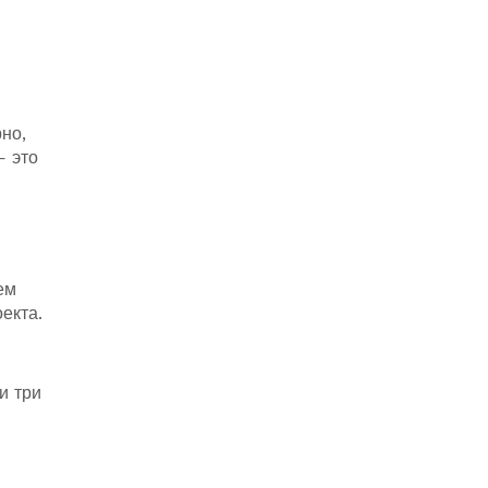
но,
— это
ем
екта.
 и три