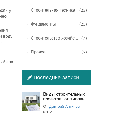
Строительная техника
(23)
если у
енно
Фундаменты
(23)
рция
и воду.
Строительство хозяйственных построек
(7)
ть
Прочее
(2)
сь была
Последние записи
Виды строительных
проектов: от типовых
до индивидуальных
От
Дмитрий Антипов
(полный гид)
авг 2