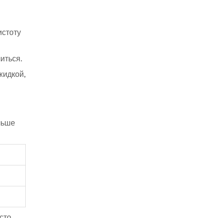
истоту
иться.
жидкой,
льше
сто