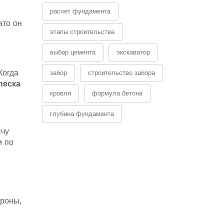
расчет фундамента
ато он
этапы строительства
выбор цемента
экскаватор
Когда
забор
строительство забора
песка
кровля
формула бетона
глубина фундамента
ычу
м по
ороны,