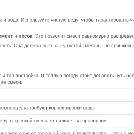
к
и вода. Используйте чистую воду, чтобы гарантировать ч
емент
и
песок
. Это позволит смеси равномерно распредел
ость. Она должна быть как у густой сметаны: не слишком 
т и тип постройки. В тёплую погоду стоит добавить чуть бо
ие смеси.
температура требуют корректировки воды
ебуют крепкой смеси, что влияет на пропорции
бавите себя от головной боли. Строительство – это не ме