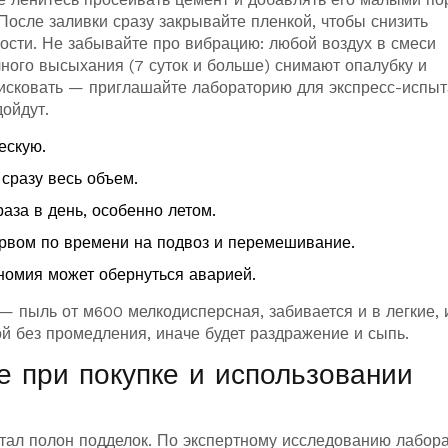
После заливки сразу закрывайте пленкой, чтобы снизить
ости. Не забывайте про вибрацию: любой воздух в смеси
лного высыхания (7 суток и больше) снимают опалубку и
 рисковать — приглашайте лабораторию для экспресс-испы
дойдут.
ескую.
сразу весь объем.
аза в день, особенно летом.
рвом по времени на подвоз и перемешивание.
омия может обернуться аварией.
 — пыль от м600 мелкодисперсная, забивается и в легкие, 
й без промедления, иначе будет раздражение и сыпь.
е при покупке и использовании
тал полон подделок. По экспертному исследованию лабор