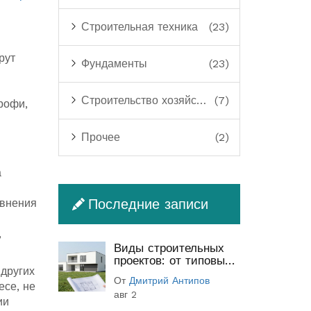
Строительная техника
(23)
рут
Фундаменты
(23)
Строительство хозяйственных построек
(7)
рофи,
Прочее
(2)
а
Последние записи
авнения
,
Виды строительных
проектов: от типовых
 других
до индивидуальных
От
Дмитрий Антипов
(полный гид)
есе, не
авг 2
ии