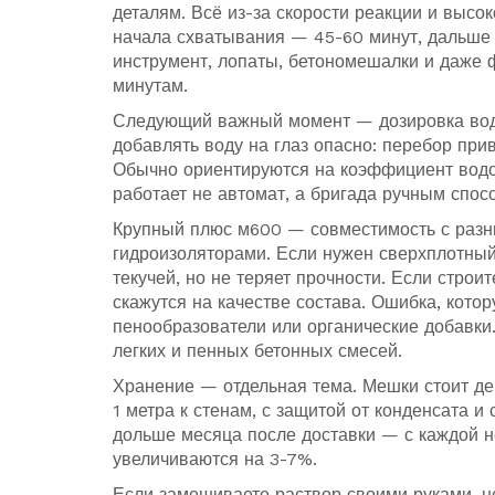
деталям. Всё из-за скорости реакции и выс
начала схватывания — 45-60 минут, дальше 
инструмент, лопаты, бетономешалки и даже 
минутам.
Следующий важный момент — дозировка воды
добавлять воду на глаз опасно: перебор прив
Обычно ориентируются на коэффициент водо
работает не автомат, а бригада ручным спос
Крупный плюс м600 — совместимость с разн
гидроизоляторами. Если нужен сверхплотный
текучей, но не теряет прочности. Если стро
скажутся на качестве состава. Ошибка, кот
пенообразователи или органические добавки.
легких и пенных бетонных смесей.
Хранение — отдельная тема. Мешки стоит дер
1 метра к стенам, с защитой от конденсата и
дольше месяца после доставки — с каждой 
увеличиваются на 3-7%.
Если замешиваете раствор своими руками, н