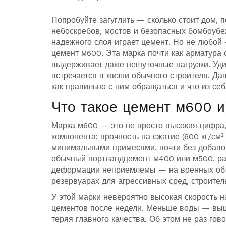
Попробуйте загуглить — сколько стоит дом,
небоскребов, мостов и безопасных бомбоубе
надежного слоя играет цемент. Но не любой
цемент м600. Эта марка почти как арматура 
выдерживает даже нешуточные нагрузки. Уди
встречается в жизни обычного строителя. Д
как правильно с ним обращаться и что из се
Что такое цемент м600 и
Марка м600 — это не просто высокая цифра,
компонента: прочность на сжатие (600 кг/см²
минимальными примесями, почти без добавок
обычный портландцемент м400 или м500, ра
деформации неприемлемы — на военных объе
резервуарах для агрессивных сред, строител
У этой марки невероятно высокая скорость н
цементов после недели. Меньше воды — выш
теряя главного качества. Об этом не раз го