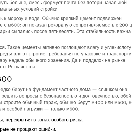
чуть больше, смесь формует почти без потери начальной
емальных условий стройки.
 к морозу и воде. Обычно крепкий цемент подвержен
е с м600: он показал рекордную сопротивляемость к 200 
арки сыпались после пятидесяти. Эта стабильность важна
ся. Такие цементы активно поглощают влагу и углекислоту
предъявляют строгие требования по упаковке и транспорти
ару недель обычного хранения. Да и подделок на рынке
рты Роскачества.
600
 редко берут на фундамент частного дома — слишком она
 решить вопросы с безопасностью и долговечностью, обой
вы строите обычный гараж, обычно берут м400 или м500; н
ля особой нагрузки — только м600.
, перекрытия в зонах особого риска.
орые не прощают ошибки.