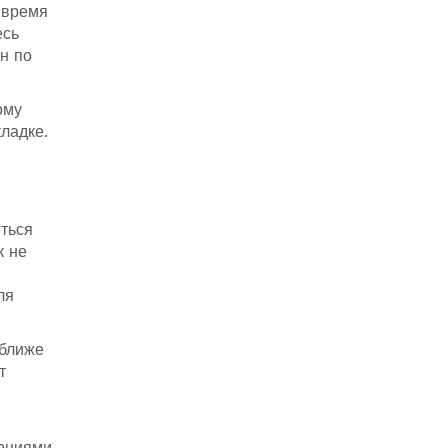
 время
есь
н по
ому
кладке.
ться
к не
ля
 ближе
т
орциями