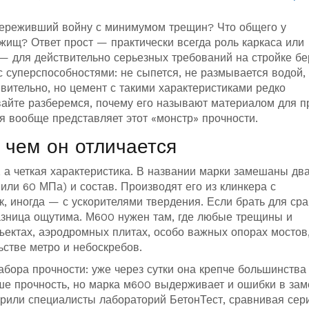
 переживший войну с минимумом трещин? Что общего у
жищ? Ответ прост — практически всегда роль каркаса или
 — для действительно серьезных требований на стройке бе
с суперспособностями: не сыпется, не размывается водой,
вительно, но цемент с такими характеристиками редко
авайте разберемся, почему его называют материалом для п
бя вообще представляет этот «монстр» прочности.
 чем он отличается
 а четкая характеристика. В названии марки замешаны дв
 или 60 МПа) и состав. Производят его из клинкера с
, иногда — с ускорителями твердения. Если брать для ср
зница ощутима. М600 нужен там, где любые трещины и
ктах, аэродромных плитах, особо важных опорах мостов
ьстве метро и небоскребов.
абора прочности: уже через сутки она крепче большинства
е прочность, но марка м600 выдерживает и ошибки в зам
ворили специалисты лабораторий БетонТест, сравнивая сер