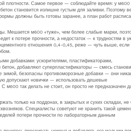
окой плотности. Самое первое — соблюдайте время: у м600
бетон становится излишне густым для заливки. Поэтому в
формы должны быть готовы заранее, а план работ расписа
. Мешается м600 «туже», чем более слабые марки, поэт
едет к потере прочности, а недостаток — к трудностям в у
цементного отношения 0,4-0,45, реже — чуть выше, если
обом.
ыми добавками: ускорителями, пластификаторами,
 бетон, добавляют суперпластификаторы — смесь станови
ите зимой, безопасны противоморозные добавки — они ника
орую допускают новички — использовать дешевые
 С м600 так делать не стоит, он просто не предназначен д
жать только на поддонах, в закрытых и сухих складах, не
 сквозняков. Специалисты советуют не хранить такой цемен
неделей потери прочности по лабораторным данным
е ленитесь просеивать цемент и добавлять его малыми п