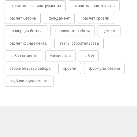
строительные инструменты
строительная техника
расчет бетона
фундамент
расчет кровли
пропорции бетона
сварочные работы
цемент
расчет фундамента
этапы строительства
выбор цемента
экскаватор
забор
строительство забора
кровля
формула бетона
глубина фундамента