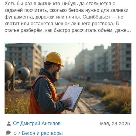
Хоть бы раз в жизни кто-нибудь да столкнётся с
задачей посчитать, сколько бетона нужно для заливки
фундамента, дорожки или плиты. Ошибёшься — не
хватит или останется мешок лишнего раствора. В
статье разберём, как быстро рассчитать объём, даже
если в школе не был отличником по математике.
Покажу лайфхаки, объясню формулу и расскажу, чего
не стоит упускать.
От Дмитрий Антипов
мая, 29 2025
0
/
Бетон и растворы