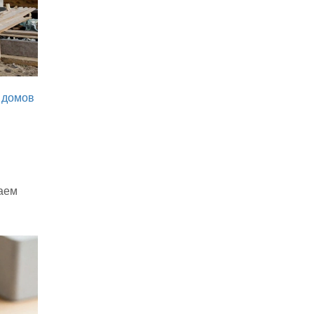
 домов
ваем