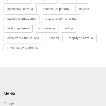
пропорции бетона
сварочные работы
цемент
расчет фундамента
этапы строительства
выбор цемента
экскаватор
забор
строительство забора
кровля
формула бетона
глубина фундамента
Меню
О нас