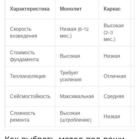
Г
Характеристика
Монолит
Каркас
К
Высокая
Скорость
Низкая (6-12
С
(2-3
возведения
мес.)
м
мес.)
Стоимость
Высокая
Низкая
В
фундамента
Требует
Теплоизоляция
Отличная
Х
усиления
Н
Сейсмостойкость
Максимальная
Средняя
а
Сложность
Высокая
Низкая
С
ремонта
(штробление)