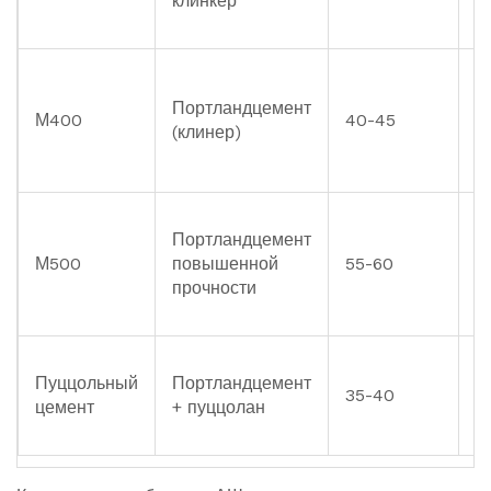
клинкер
Портландцемент
М400
40-45
-
(клинер)
Портландцемент
М500
повышенной
55-60
-
прочности
Пуццольный
Портландцемент
35-40
-
цемент
+ пуццолан