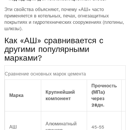
Эти свойства объясняют, почему «АШ» часто
применяется в котельных, печах, огнезащитных
покрытиях и гидротехнических сооружениях (плотины,
шлюзы).
Как «АШ» сравнивается с
другими популярными
марками?
Сравнение основных марок цемента
Прочность
Крупнейший
(МПа)
Т
Марка
компонент
через
д
28дн.
Алюминатный
АШ
45-55
-