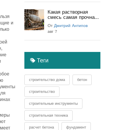
Какая растворная
льзя
смесь самая прочная:
классы бетона и
ющие и
От
Дмитрий Антипов
секреты прочности
лько
авг 7
воей
,
ние
Теги
и
обое
ую
строительство дома
бетон
рументы
строительство
для
зинах
строительные инструменты
омеры
строительная техника
ают
имеет
расчет бетона
фундамент