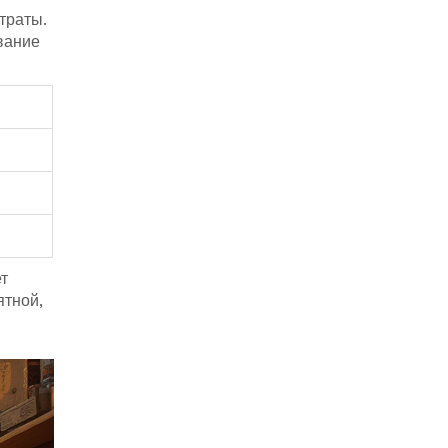
траты.
вание
ет
ятной,