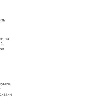
ить
ии на
й,
вои
румент
т
дизайн