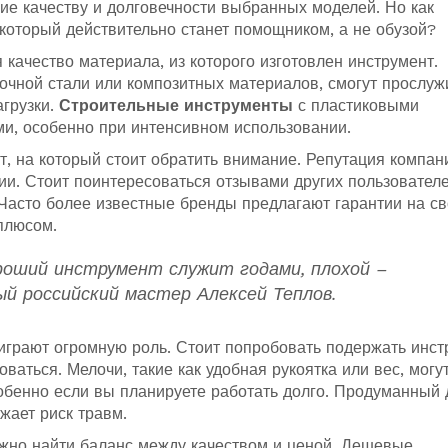
е качеству и долговечности выбранных моделей. Но как
который действительно станет помощником, а не обузой?
качество материала, из которого изготовлен инструмент.
очной стали или композитных материалов, смогут прослуж
грузки.
Строительные инструменты
с пластиковыми
и, особенно при интенсивном использовании.
, на который стоит обратить внимание. Репутация компан
ии. Стоит поинтересоваться отзывами других пользователе
 Часто более известные бренды предлагают гарантии на с
плюсом.
роший инструмент служит годами, плохой –
ый российский мастер Алексей Теплов.
играют огромную роль. Стоит попробовать подержать инст
оваться. Мелочи, такие как удобная рукоятка или вес, могу
собенно если вы планируете работать долго. Продуманный 
жает риск травм.
важно найти баланс между качеством и ценой. Дешевые