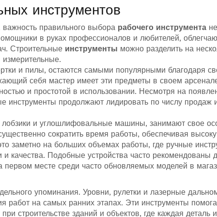
ьных инструментов
е, важность правильного выбора
рабочего инструмента
не
помощники в руках профессионалов и любителей, облегча
ач. Строительные
инструменты
можно разделить на неско
и измерительные.
вертки и пилы, остаются самыми популярными благодаря с
жающий себя мастер имеет эти предметы в своем арсенале
ностью и простотой в использовании. Несмотря на появле
ые инструменты продолжают лидировать по числу продаж 
и, лобзики и углошлифовальные машины, занимают свое ос
 существенно сократить время работы, обеспечивая высок
то заметно на больших объемах работы, где ручные инст
и и качества. Подобные устройства часто рекомендованы 
а первом месте среди часто обновляемых моделей в мага
дельного упоминания. Уровни, рулетки и лазерные дальн
ия работ на самых ранних этапах. Эти инструменты помог
 при строительстве зданий и объектов, где каждая деталь 