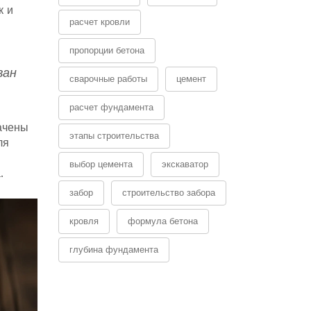
к и
расчет кровли
пропорции бетона
ван
сварочные работы
цемент
расчет фундамента
ачены
этапы строительства
ля
выбор цемента
экскаватор
.
забор
строительство забора
кровля
формула бетона
глубина фундамента