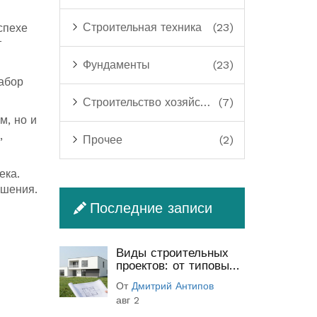
Строительная техника
(23)
спехе
т
Фундаменты
(23)
абор
Строительство хозяйственных построек
(7)
м, но и
,
Прочее
(2)
ека.
ршения.
Последние записи
Виды строительных
проектов: от типовых
до индивидуальных
От
Дмитрий Антипов
(полный гид)
авг 2