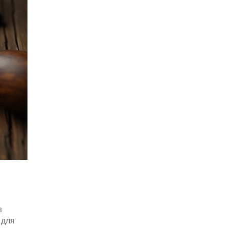
я
 для