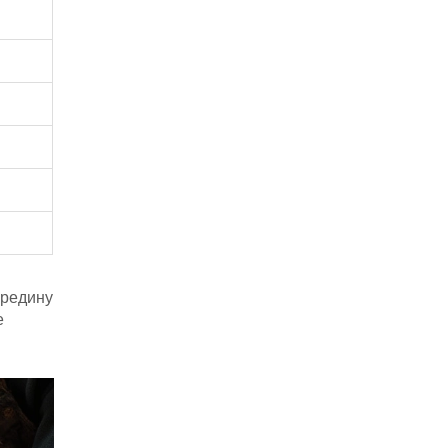
ередину
е