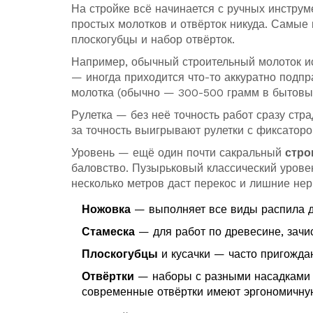
На стройке всё начинается с ручных инструме
простых молотков и отвёрток никуда. Самые п
плоскогубцы и набор отвёрток.
Например, обычный строительный молоток ис
— иногда приходится что-то аккуратно подп
молотка (обычно — 300-500 грамм в бытовых 
Рулетка — без неё точность работ сразу стра
за точность выигрывают рулетки с фиксатором
Уровень — ещё один почти сакральный
стро
баловство. Пузырьковый классический урове
несколько метров даст перекос и лишние не
Ножовка
— выполняет все виды распила д
Стамеска
— для работ по древесине, зачи
Плоскогубцы
и кусачки — часто пригожда
Отвёртки
— наборы с разными насадками в
современные отвёртки имеют эргономичну