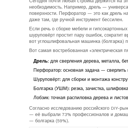
Сегодня почти любая стройка держится на эл
необходимость. Например, дрель — универс
поверхности. Перфоратор — это как дрель на
даже там, где ручной инструмент бессилен.
Если речь о сборке мебели и гипсокартонных
шуруповёрт простит пару ошибок, сократит в
вот углошлифовальная машинка (болгарка) пр
Вот самая востребованная «электрическая пя
Дрель
: для сверления дерева, металла, бе
Перфоратор: основная задача — сверлить и
Шуруповёрт: для сборки и монтажа констру
Болгарка (УШМ): резка, зачистка, шлифовка
Лобзик: точная распиловка дерева и листо
Согласно исследованию российского DIY-рын
— её выбрали 73% профессионалов и домашн
— болгарка (59%).