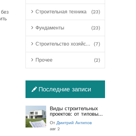
Строительная техника
(23)
 без
ить
Фундаменты
(23)
Строительство хозяйственных построек
(7)
Прочее
(2)
Последние записи
Виды строительных
проектов: от типовых
до индивидуальных
От
Дмитрий Антипов
(полный гид)
авг 2