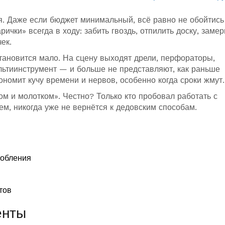
я. Даже если бюджет минимальный, всё равно не обойтись
рички» всегда в ходу: забить гвоздь, отпилить доску, замер
ек.
тановится мало. На сцену выходят дрели, перфораторы,
льтиинструмент — и больше не представляют, как раньше
ономит кучу времени и нервов, особенно когда сроки жмут.
м и молотком». Честно? Только кто пробовал работать с
м, никогда уже не вернётся к дедовским способам.
собления
тов
енты