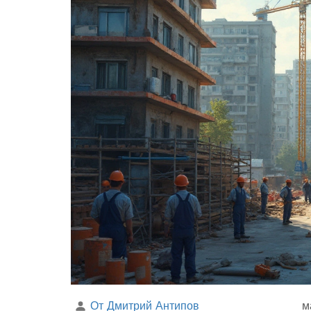
От Дмитрий Антипов
м