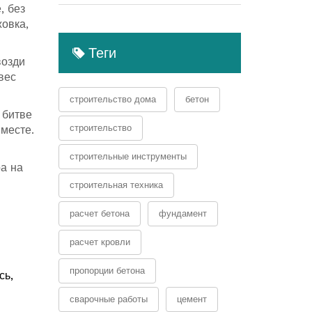
, без
жовка,
Теги
возди
вес
строительство дома
бетон
 битве
строительство
 месте.
строительные инструменты
а на
строительная техника
расчет бетона
фундамент
расчет кровли
пропорции бетона
сь,
сварочные работы
цемент