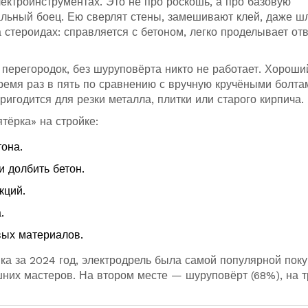
ектроинструментах. Это не про роскошь, а про базовую
альный боец. Ею сверлят стены, замешивают клей, даже 
 стероидах: справляется с бетоном, легко проделывает от
 перегородок, без шуруповёрта никто не работает. Хороши
ремя раз в пять по сравнению с вручную кручёными болта
игодится для резки металла, плитки или старого кирпича.
тёрка» на стройке:
тона.
 долбить бетон.
кций.
.
вых материалов.
ка за 2024 год, электродрель была самой популярной поку
их мастеров. На втором месте — шуруповёрт (68%), на т