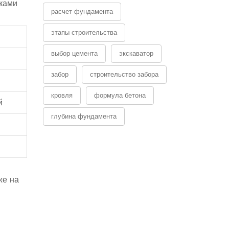
чками
расчет фундамента
этапы строительства
выбор цемента
экскаватор
забор
строительство забора
кровля
формула бетона
й
глубина фундамента
же на