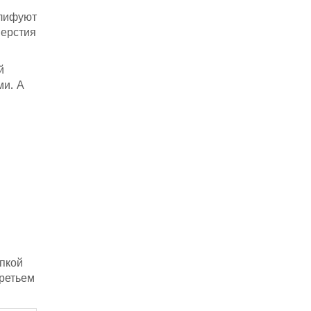
шлифуют
верстия
й
ми. А
пкой
ретьем