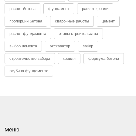
расчет бетона
фундамент
расчет кровли
пропорции бетона
сварочные работы
цемент
расчет фундамента
этапы строительства
выбор цемента
экскаватор
забор
строительство забора
кровля
формула бетона
глубина фундамента
Меню