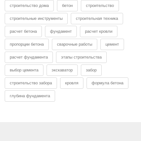
строительство дома
бетон
строительство
строительные инструменты
строительная техника
расчет бетона
фундамент
расчет кровли
пропорции бетона
сварочные работы
цемент
расчет фундамента
этапы строительства
выбор цемента
экскаватор
забор
строительство забора
кровля
формула бетона
глубина фундамента