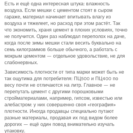
Есть и ещё одна интересная штука: влажность
воздуха. Если мешки с цементом стоят в сыром
гараже, материал начинает впитывать влагу из
воздуха и тяжелеет, но расход при этом растёт. Так
что экономить, храня цемент в плохих условиях, точно
не получится. Один раз наблюдал переполох на даче,
когда после зимы мешки стали весить буквально на
семь килограммов больше обычного, а работать с
мокрым цементом — отдельное удовольствие, не для
слабонервных.
Зависимость плотности от типа марки может быть не
так ощутима для потребителя: ПЦ500 и ПЦ400 по
весу почти не отличаются на литр. Главное — не
перепутать цемент с другими порошковыми
стройматериалами, например, гипсом, известью или
алебастром: у них совершенно своя «география»
плотности. Иногда продавцы специально путают
разные материалы, продавая их под видом более
дорогих — ещё один повод внимательно изучать
упаковку.