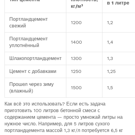
в 1 литре
кг/м³
Портландцемент
1200
1,2
свежий
Портландцемент
1400
1,4
уплотнённый
Шлакопортландцемент
1300
1,3
Цемент с добавками
1250
1,25
Прошел через зиму
1500
1,5
(влажный)
Как всё это использовать? Если есть задача
приготовить 100 литров бетонной смеси с
содержанием цемента — просто умножай литры на
нужное число. Например, для 5 литров сухого
портландцемента массой 1,3 кг/л потребуется 6,5 кг