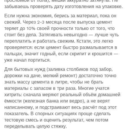
прослойкой от пола), мешки аккуратно затянуты. Не
забываешь проверять дату изготовления на упаковке.
Если нужна экономия, берись за материал, пока он
свежий. Через 2-3 месяца после выпуска цемент
теряет до 10% своей прочности только от того, что
стоит без дела. Затягивать невыгодно — лучше чуть
переплатить и работать свежим. Кстати, это легко
проверяется: если цемент быстро размалывается в
пальцах, значит годный, если скрипит и крошится —
уже начал портиться.
Для бытовых нужд (заливка столбиков под забор,
дорожки на даче, мелкий ремонт) достаточно точно
знать массу цемента в литре, чтобы не брать
материалы с запасом в три раза. Многие учатся
хитрить: сначала меряют реальный объём домашней
ёмкости (железная банка или ведро), а не верят
написанному, и подстраивают весь расчёт под этот
показатель. В спорных ситуациях проще сделать
тестовую смесь и оценить результат, чем потом
переделывать целую стяжку.