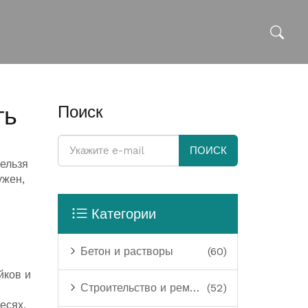
ть
Поиск
ПОИСК
нельзя
ужен,
Категории
Бетон и растворы
(60)
йков и
Строительство и ремонт
(52)
есях,