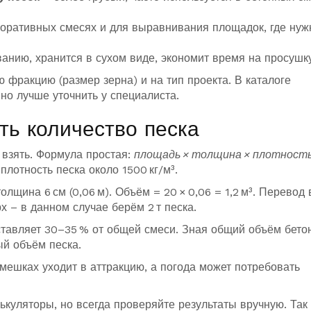
оративных смесях и для выравнивания площадок, где нуж
анию, хранится в сухом виде, экономит время на просушку
 фракцию (размер зерна) и на тип проекта. В каталоге
но лучше уточнить у специалиста.
ть количество песка
 взять. Формула простая:
площадь × толщина × плотност
плотность песка около 1500 кг/м³.
лщина 6 см (0,06 м). Объём = 20 × 0,06 = 1,2 м³. Перевод 
верх – в данном случае берём 2 т песка.
оставляет 30–35 % от общей смеси. Зная общий объём бето
ый объём песка.
мешках уходит в аттракцию, а погода может потребовать
ькуляторы, но всегда проверяйте результаты вручную. Так