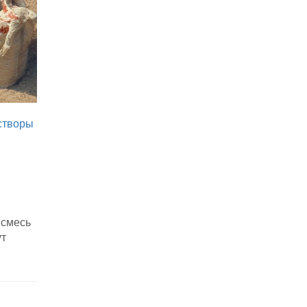
створы
 смесь
ут