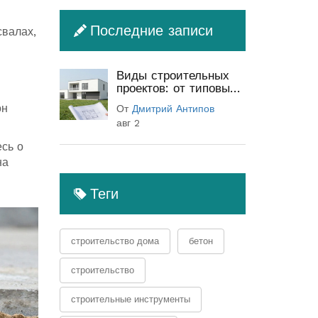
Последние записи
свалах,
Виды строительных
проектов: от типовых
до индивидуальных
он
От
Дмитрий Антипов
(полный гид)
авг 2
есь о
на
Теги
строительство дома
бетон
строительство
строительные инструменты