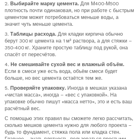
2.
Выбирайте марку цемента.
Для М400‑М500
плотность почти одинаковая, но при работе с быстрым
цементом может потребоваться меньше воды, а
значит чуть меньше цемента.
3.
Таблицы расхода.
Для кладки кирпича обычно
берут 300 кг цемента на 1 м³ раствора, а для стяжки –
350‑400 кг. Храните простую таблицу под рукой, она
спасёт от пересчётов.
4.
Не смешивайте сухой вес и влажный объём.
Если в смеси уже есть вода, объём смеси будет
больше, но вес цемента остаётся тем же.
5.
Проверяйте упаковку.
Иногда в мешках указана
«чистая масса», иногда – «вес с упаковкой». На
упаковке обычно пишут «масса нетто», это и есть ваш
расчётный вес.
С помощью этих правил вы сможете легко рассчитать,
сколько мешков цемента нужно для любого проекта –
будь то фундамент, стяжка пола или кладка стен.
Главное – знать плотность, пользоваться простыми