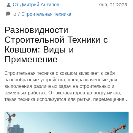
От Дмитрий Антипов
янв, 21 2025
0
/
Строительная техника
Разновидности
Строительной Техники с
Ковшом: Виды и
Применение
Строительная техника с ковшом включает в себя
разнообразные устройства, предназначенные для
выполнения различных задач на строительных и
земляных работах. От экскаваторов до погрузчиков,
такая техника используется для рытья, перемещения и
загрузки материалов. Изучая различные виды машин с
ковшом и их применение, можно более эффективно
планировать строительные проекты и оптимизировать
процесс работы. В статье рассматриваются ключевые
аспекты этих машин и даются советы по выбору и