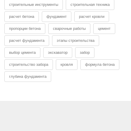
строительные инструменты
строительная техника
расчет бетона
фундамент
расчет кровли
пропорции бетона
сварочные работы
цемент
расчет фундамента
этапы строительства
выбор цемента
экскаватор
забор
строительство забора
кровля
формула бетона
глубина фундамента