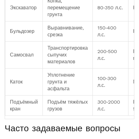
Копка,
Экскаватор
перемещение
80‑350 л.с.
Ко
грунта
Выравнивание,
150‑400
Бульдозер
Но
срезка
л.с.
Транспортировка
200‑500
Вм
Самосвал
сыпучих
л.с.
м³
материалов
Уплотнение
100‑300
Каток
грунта и
Ма
л.с.
асфальта
Подъёмный
Подъём тяжёлых
300‑2000
Гр
кран
грузов
л.с.
5‑
Часто задаваемые вопросы