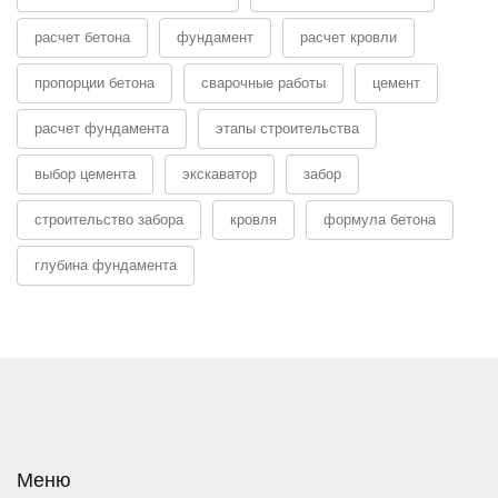
расчет бетона
фундамент
расчет кровли
пропорции бетона
сварочные работы
цемент
расчет фундамента
этапы строительства
выбор цемента
экскаватор
забор
строительство забора
кровля
формула бетона
глубина фундамента
Меню