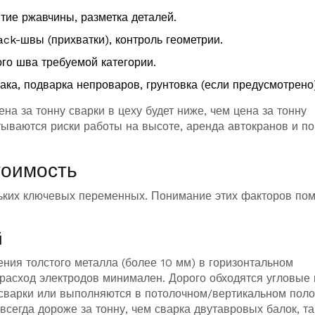
ятие ржавчины, разметка деталей.
ack-швы (прихватки), контроль геометрии.
го шва требуемой категории.
ка, подварка непроваров, грунтовка (если предусмотрено)
на за тонну сварки в цеху будет ниже, чем цена за тонну
тываются риски работы на высоте, аренда автокранов и п
тоимость
ьких ключевых переменных. Понимание этих факторов по
й
ия толстого металла (более 10 мм) в горизонтальном
 расход электродов минимален. Дорого обходятся угловые
 сварки или выполняются в потолочном/вертикальном пол
сегда дороже за тонну, чем сварка двутавровых балок, та