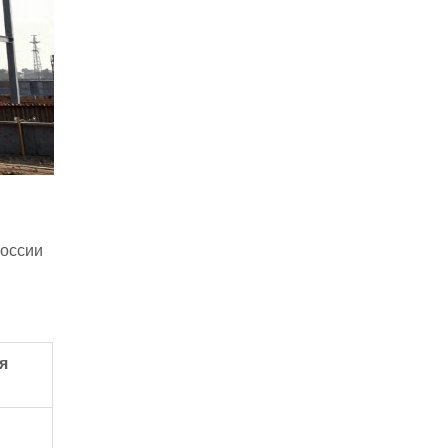
России
я