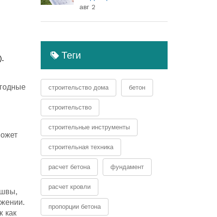
(полный гид)
авг 2
Теги
.
огодные
строительство дома
бетон
строительство
строительные инструменты
может
строительная техника
расчет бетона
фундамент
расчет кровли
 швы,
ожении.
пропорции бетона
к как