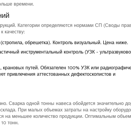
ольше времени.
ний
трукций. Категории определяются нормами СП (Своды прав
к качеству:
стропила, обрешетка). Контроль визуальный. Цена ниже.
астичный инструментальный контроль (УЗК - ультразвуков
, крановых путей. Обязателен 100% УЗК или радиографич
бует привлечения аттестованных дефектоскопистов и
зно. Сварка одной тонны навеса обойдется значительно д
а склада. При малых объемах затраты на настройку оборуд
тся на меньшее количество продукции. Оптимальным объе
10 тонн.