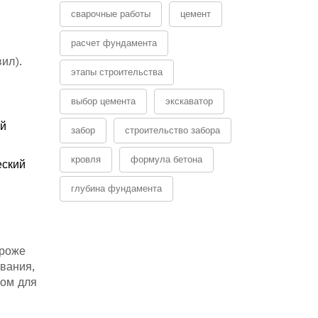
сварочные работы
цемент
расчет фундамента
ил).
этапы строительства
выбор цемента
экскаватор
ой
забор
строительство забора
кровля
формула бетона
еский
глубина фундамента
ороже
ования,
мом для