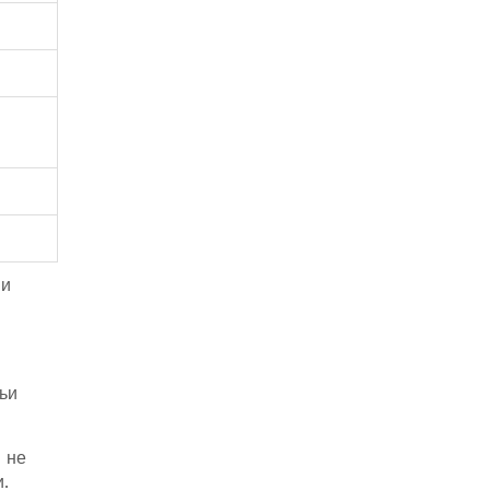
 и
ьи
 не
.