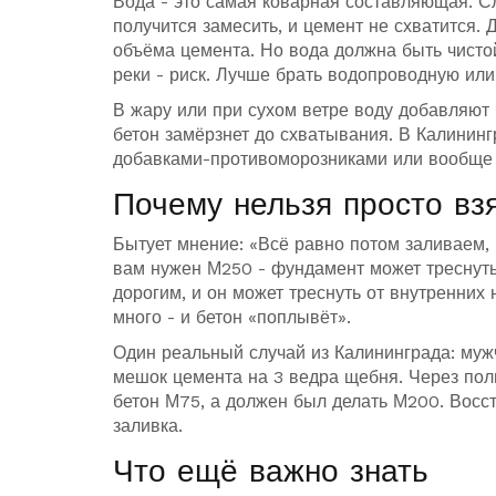
Вода - это самая коварная составляющая. С
получится замесить, и цемент не схватится. 
объёма цемента. Но вода должна быть чистой
реки - риск. Лучше брать водопроводную ил
В жару или при сухом ветре воду добавляют 
бетон замёрзнет до схватывания. В Калининг
добавками-противоморозниками или вообще 
Почему нельзя просто взя
Бытует мнение: «Всё равно потом заливаем, и
вам нужен М250 - фундамент может треснуть
дорогим, и он может треснуть от внутренни
много - и бетон «поплывёт».
Один реальный случай из Калининграда: мужч
мешок цемента на 3 ведра щебня. Через пол
бетон М75, а должен был делать М200. Восс
заливка.
Что ещё важно знать