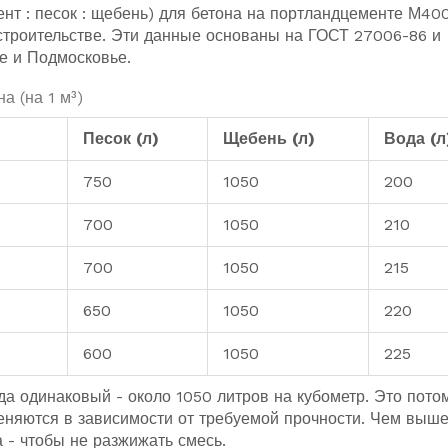
нт : песок : щебень) для бетона на портландцементе М400
 строительстве. Эти данные основаны на ГОСТ 27006-86 и
е и Подмосковье.
а (на 1 м³)
Песок (л)
Щебень (л)
Вода (л
750
1050
200
700
1050
210
700
1050
215
650
1050
220
600
1050
225
а одинаковый - около 1050 литров на кубометр. Это потом
меняются в зависимости от требуемой прочности. Чем выш
 - чтобы не разжижать смесь.