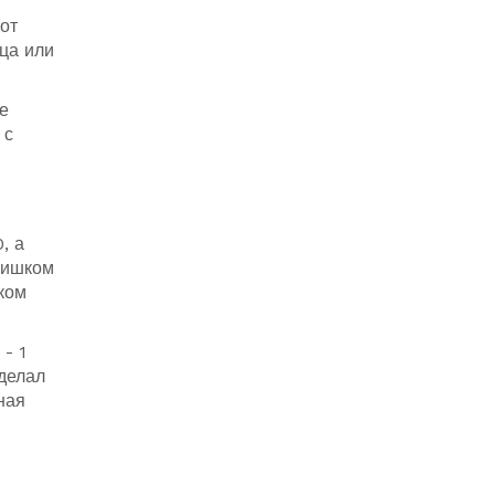
от
дца или
е
 с
, а
лишком
ком
- 1
делал
ная