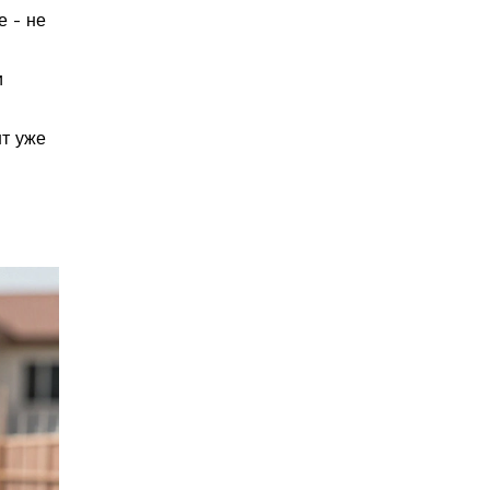
е - не
и
нт уже