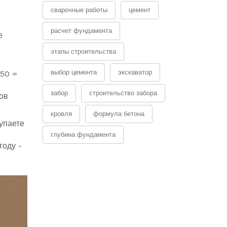
сварочные работы
цемент
расчет фундамента
е
этапы строительства
выбор цемента
экскаватор
 50 =
забор
строительство забора
ов
кровля
формула бетона
упаете
глубина фундамента
году -