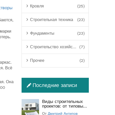
Кровля
(25)
створы
Строительная техника
(23)
баются,
 марки
Фундаменты
(23)
отерь.
Строительство хозяйственных построек
(7)
Прочее
(2)
аркас.
ся. Всё
ая. Она
Последние записи
200
Виды строительных
проектов: от типовых
до индивидуальных
От
Дмитрий Антипов