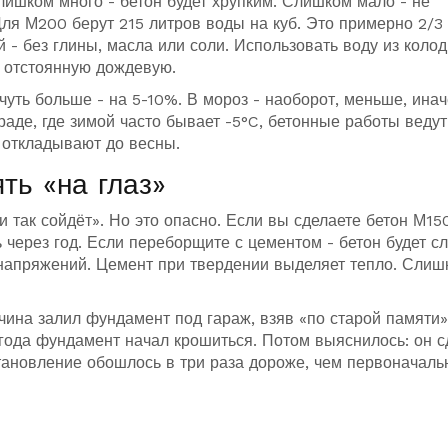
лишком много - бетон будет хрупким. Слишком мало - не
Для М200 берут 215 литров воды на куб. Это примерно 2/3 
 - без глины, масла или соли. Использовать воду из коло
и отстоянную дождевую.
чуть больше - на 5-10%. В мороз - наоборот, меньше, инач
раде, где зимой часто бывает -5°C, бетонные работы ведут
откладывают до весны.
ть «на глаз»
 так сойдёт». Но это опасно. Если вы сделаете бетон М150
 через год. Если переборщите с цементом - бетон будет с
х напряжений. Цемент при твердении выделяет тепло. Слиш
ина залил фундамент под гараж, взяв «по старой памяти» 
года фундамент начал крошиться. Потом выяснилось: он с
тановление обошлось в три раза дороже, чем первоначаль