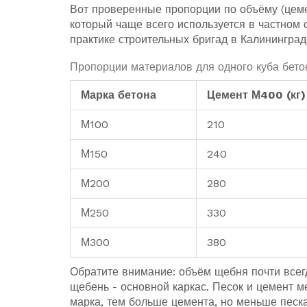
Вот проверенные пропорции по объёму (цеме
который чаще всего используется в частном
практике строительных бригад в Калининград
Пропорции материалов для одного куба бетон
Марка бетона
Цемент М400 (кг)
М100
210
М150
240
М200
280
М250
330
М300
380
Обратите внимание: объём щебня почти всегд
щебень - основной каркас. Песок и цемент 
марка, тем больше цемента, но меньше песка