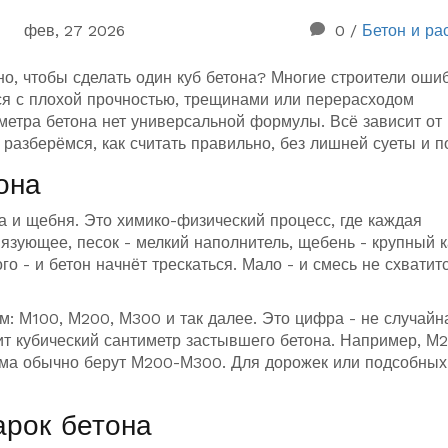
фев, 27 2026
0
/
Бетон и ра
о, чтобы сделать один куб бетона? Многие строители оши
тся с плохой прочностью, трещинами или перерасходом
метра бетона нет универсальной формулы. Всё зависит от
 разберёмся, как считать правильно, без лишней суеты и п
она
ка и щебня. Это химико-физический процесс, где каждая
язующее, песок - мелкий наполнитель, щебень - крупный к
о - и бетон начнёт трескаться. Мало - и смесь не схватит
м: М100, М200, М300 и так далее. Это цифра - не случайн
ит кубический сантиметр застывшего бетона. Например, М
ома обычно берут М200-М300. Для дорожек или подсобных
арок бетона