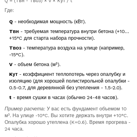
Q = (Tвн - Tвоз) × V × Kут / t
Где:
Q
- необходимая мощность (кВт).
Tвн
- требуемая температура внутри бетона (+10…
+15°C для старта набора прочности).
Tвоз
- температура воздуха на улице (например,
-15°C).
V
- объем бетона (м³).
Kут
- коэффициент теплопотерь через опалубку и
изоляцию (для хорошей полистирольной опалубки -
0.5-0.7, для деревянной без утепления - 1.5-2.0).
t
- время сушки в часах (обычно 24-48 часов).
Пример расчета:
У вас есть фундамент объемом 10
м³. На улице -10°C. Вы хотите держать внутри +10°C.
Опалубка хорошо утеплена (K=0.6). Время прогрева -
24 часа.