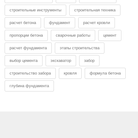
строительные инструменты
строительная техника
расчет бетона
фундамент
расчет кровли
пропорции бетона
сварочные работы
цемент
расчет фундамента
этапы строительства
выбор цемента
экскаватор
забор
строительство забора
кровля
формула бетона
глубина фундамента