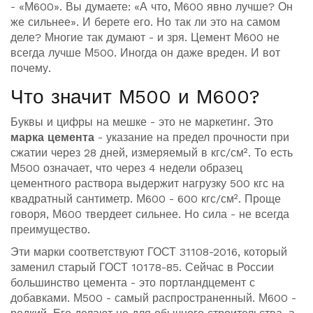
- «М600». Вы думаете: «А что, М600 явно лучше? Он
же сильнее». И берете его. Но так ли это на самом
деле? Многие так думают - и зря. Цемент М600 не
всегда лучше М500. Иногда он даже вреден. И вот
почему.
Что значит М500 и М600?
Буквы и цифры на мешке - это не маркетинг. Это
марка цемента
-
указание на предел прочности при
сжатии через 28 дней, измеряемый в кгс/см²
. То есть
М500 означает, что через 4 недели образец
цементного раствора выдержит нагрузку 500 кгс на
квадратный сантиметр. М600 - 600 кгс/см². Проще
говоря, М600 твердеет сильнее. Но сила - не всегда
преимущество.
Эти марки соответствуют ГОСТ 31108-2016, который
заменил старый ГОСТ 10178-85. Сейчас в России
большинство цемента - это портландцемент с
добавками. М500 - самый распространенный. М600 -