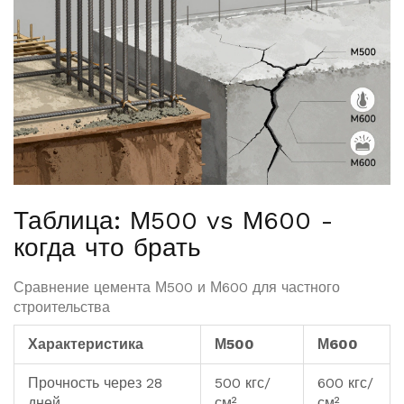
Таблица: М500 vs М600 -
когда что брать
Сравнение цемента М500 и М600 для частного
строительства
Характеристика
М500
М600
Прочность через 28
500 кгс/
600 кгс/
дней
см²
см²