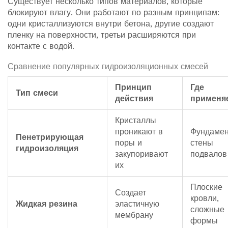
Существует несколько типов материалов, которые
блокируют влагу. Они работают по разным принципам:
одни кристаллизуются внутри бетона, другие создают
пленку на поверхности, третьи расширяются при
контакте с водой.
Сравнение популярных гидроизоляционных смесей
Принцип
Где
Тип смеси
действия
применя
Кристаллы
проникают в
Фундамен
Пенетрирующая
поры и
стены
гидроизоляция
закупоривают
подвалов
их
Плоские
Создает
кровли,
Жидкая резина
эластичную
сложные
мембрану
формы