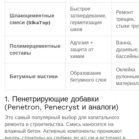
Быстрое
Ремонт
Шлакоцементные
затвердевание,
трещин,
смеси (SikaTop)
герметизация
стыки тру
швов
Адгезия +
Ванна,
Полимерцементные
защита от
душевые,
составы
химии
бассейны
Оклейка
Образование
Битумные мастики
рулонны
битумного слоя
материал
1. Пенетрирующие добавки
(Penetron, Penecryst и аналоги)
Это самый популярный выбор для капитального
ремонта и строительства. Смесь наносится на
влажный бетон. Активные компоненты проникают
внутрь структуры на глубину до 40 см и вступают в