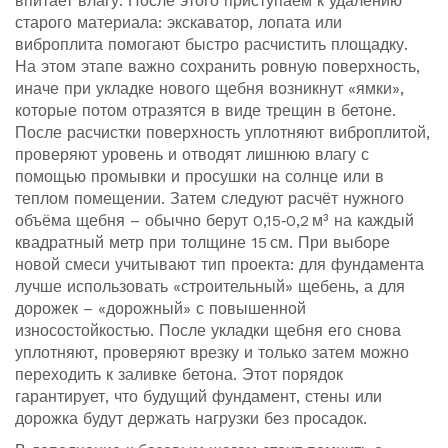
впитает влагу. После этого приступаем к удалению
старого материала: экскаватор, лопата или
виброплита помогают быстро расчистить площадку.
На этом этапе важно сохранить ровную поверхность,
иначе при укладке нового щебня возникнут «ямки»,
которые потом отразятся в виде трещин в бетоне.
После расчистки поверхность уплотняют виброплитой,
проверяют уровень и отводят лишнюю влагу с
помощью промывки и просушки на солнце или в
теплом помещении. Затем следуют расчёт нужного
объёма щебня – обычно берут 0,15‑0,2 м³ на каждый
квадратный метр при толщине 15 см. При выборе
новой смеси учитывают тип проекта: для фундамента
лучше использовать «строительный» щебень, а для
дорожек – «дорожный» с повышенной
износостойкостью. После укладки щебня его снова
уплотняют, проверяют врезку и только затем можно
переходить к заливке бетона. Этот порядок
гарантирует, что будущий фундамент, стены или
дорожка будут держать нагрузки без просадок.