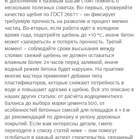
В дополнение к базовым шагам стоит помнить о
нескольких полезных советах. Во-первых, проверяйте
качество щебня по ГОСТ 26671 – он фиксирует
требуемую прочность на разжатие и процент мелких
частиц. Во‑вторых, если работа идёт в холодное
время года, подогрейте щебень до +10 °C, иначе бетон
может «запереться» и потерять прочность. Третий
момент – соблюдайте сроки высыхания между
слоями: свежий щебень не должен оставаться
влажным более 24 часов перед заливкой, иначе
водный режим бетона будет нарушен. На практике
многие мастера применяют добавки типа
пластификаторов, которые снижают потребность в
воде и повышают адгезию к щебню. Всё это описано в
наших других статьях: от расчёта водоцементного
баланса до выбора марки цемента 500, от
особенностей бетонных смесей для площадок 6 × 6 м
до рекомендаций по дренажу и уклону дорожных
покрытий. Если вам интересны детали, смело
переходите к списку статей ниже – они помогут
углубиться в каждый аспект строительства, связанный