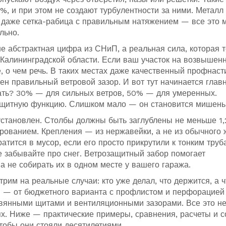
, и при этом не создают турбулентности за ними. Металл 
 даже сетка-рабица с правильным натяжением — все это 
льно.
не абстрактная цифра из СНиП, а реальная сила, которая т
 Калининградской области
. Если ваш участок на возвышенн
, о чем речь. В таких местах даже качественный профнаст
ен правильный ветровой зазор. И вот тут начинается глав
ать? 30% — для сильных ветров, 50% — для умеренных.
ащитную функцию. Слишком мало — он становится мишень
 установлен. Столбы должны быть заглублены не меньше 1,
рованием. Крепления — из нержавейки, а не из обычного 
тится в мусор, если его просто прикрутили к тонким труб
е забывайте про снег. Ветрозащитный забор помогает
 не собирать их в одном месте у вашего гаража.
рим на реальные случаи: кто уже делал, что держится, а 
я — от бюджетного варианта с профлистом и перфорацией
евянными щитами и вентиляционными зазорами. Все это н
иях. Ниже — практические примеры, сравнения, расчеты и 
 чтобы они стояли десятилетиями.