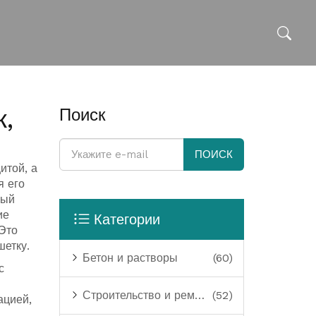
к,
Поиск
ПОИСК
итой, а
я его
ный
ие
Категории
 Это
шетку.
Бетон и растворы
(60)
с
Строительство и ремонт
(52)
ацией
,