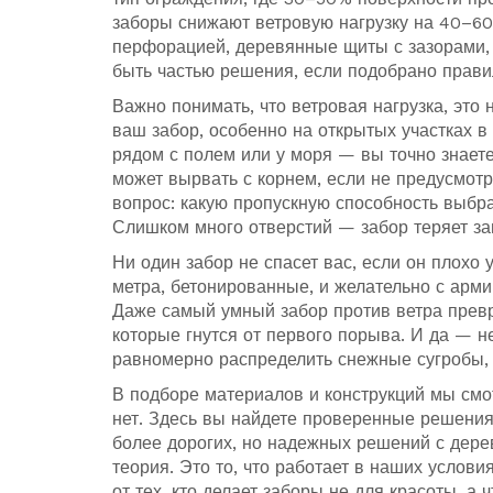
заборы снижают ветровую нагрузку на 40–60%
перфорацией, деревянные щиты с зазорами,
быть частью решения, если подобрано прави
Важно понимать, что
ветровая нагрузка
,
это 
ваш забор, особенно на открытых участках в
рядом с полем или у моря — вы точно знаете
может вырвать с корнем, если не предусмотр
вопрос: какую пропускную способность выбр
Слишком много отверстий — забор теряет з
Ни один забор не спасет вас, если он плохо
метра, бетонированные, и желательно с арми
Даже самый умный забор против ветра превра
которые гнутся от первого порыва. И да — н
равномерно распределить снежные сугробы, а
В подборе материалов и конструкций мы смот
нет. Здесь вы найдете проверенные решени
более дорогих, но надежных решений с дер
теория. Это то, что работает в наших услов
от тех, кто делает заборы не для красоты, а