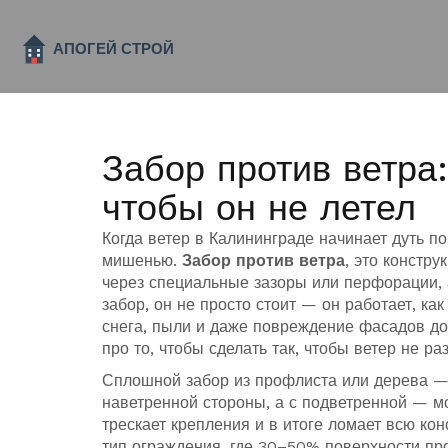
Забор против ветра:
чтобы он не летел
Когда ветер в Калининграде начинает дуть п
мишенью.
Забор против ветра
,
это констру
через специальные зазоры или перфорации, 
забор
, он не просто стоит — он работает, к
снега, пыли и даже повреждение фасадов до
про то, чтобы сделать так, чтобы ветер не р
Сплошной забор из профлиста или дерева — 
наветренной стороны, а с подветренной — м
трескает крепления и в итоге ломает всю ко
тип ограждения, где 30–50% поверхности про