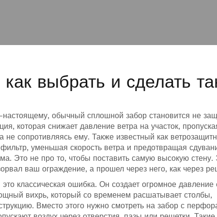
 как выбрать и сделать та
о-настоящему, обычный сплошной забор становится не защ
кция, которая снижает давление ветра на участок, пропуска
а не сопротивляясь ему
. Также известный как
ветрозащит
ак фильтр, уменьшая скорость ветра и предотвращая сдуван
ма.
Это не про то, чтобы поставить самую высокую стену.
азорвал ваш ограждение, а прошел через него, как через ре
это классическая ошибка. Он создает огромное давление 
ощный вихрь, который со временем расшатывает столбы,
нструкцию. Вместо этого нужно смотреть на
забор с перфор
пускают воздух через отверстия, пазы или решетки
. Такие