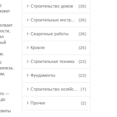
с
Строительство домов
(35)
может
Строительные инструменты
(35)
олкает
ости,
Сварочные работы
(35)
ил
ный
Кровля
(25)
ю.
Строительная техника
(23)
2
железа.
ам,
Фундаменты
(23)
Строительство хозяйственных построек
(7)
что —
 до
Прочее
(2)
е
советы