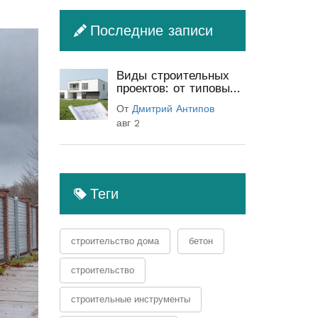
Последние записи
Виды строительных
проектов: от типовых
до индивидуальных
От
Дмитрий Антипов
(полный гид)
авг 2
Теги
строительство дома
бетон
строительство
строительные инструменты