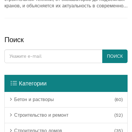
кранов, и объясняется их актуальность в современном
строительстве. Также будут приведены советы по
выбору подходящей техники для различных
строительных проектов и интересные факты о её
использовании. Понимание этих аспектов поможет
оптимизировать строительные процессы и сократить
Поиск
временные и финансовые затраты.
ПОИСК
Категории
Бетон и растворы
(60)
Строительство и ремонт
(52)
Строительство домов
(35)