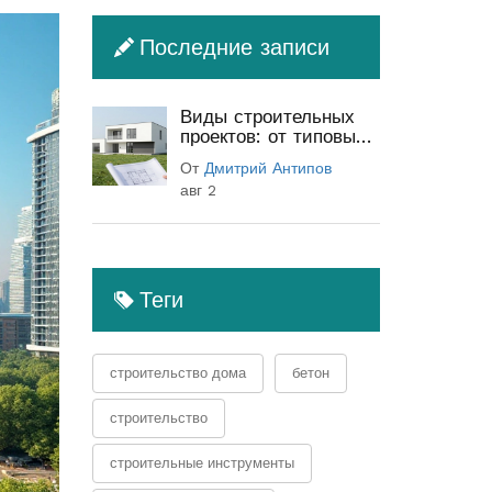
Последние записи
Виды строительных
проектов: от типовых
до индивидуальных
От
Дмитрий Антипов
(полный гид)
авг 2
Теги
строительство дома
бетон
строительство
строительные инструменты