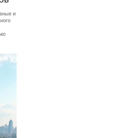
ивные и
ьного
ько