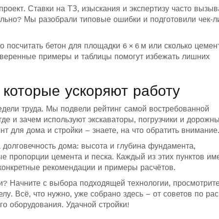
проект. Ставки на ТЗ, изыскания и экспертизу часто вызы
реально? Мы разобрали типовые ошибки и подготовили чек‑л
 посчитать бетон для площадки 6 × 6 м или сколько цемен
оверенные примеры и таблицы помогут избежать лишних
 которые ускоряют работу
едели труда. Мы подвели рейтинг самой востребованной
 где и зачем используют экскаваторы, погрузчики и дорожн
т для дома и стройки – знаете, на что обратить внимание
 долговечность дома: высота и глубина фундамента,
е пропорции цемента и песка. Каждый из этих пунктов им
 конкретные рекомендации и примеры расчётов.
оли? Начните с выбора подходящей технологии, просмотрит
елу. Всё, что нужно, уже собрано здесь – от советов по рас
го оборудования. Удачной стройки!