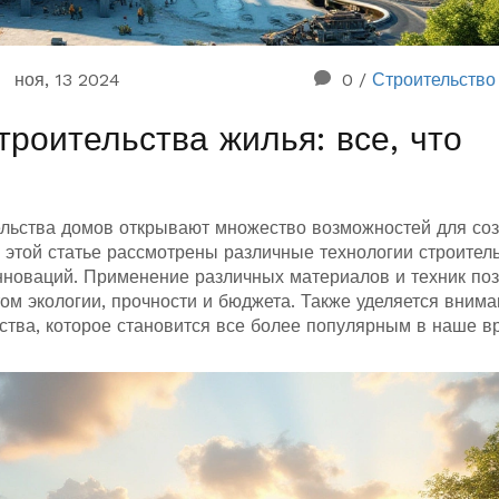
ноя, 13 2024
0
/
Строительство
роительства жилья: все, что
ельства домов открывают множество возможностей для со
 этой статье рассмотрены различные технологии строитель
нноваций. Применение различных материалов и техник по
ом экологии, прочности и бюджета. Также уделяется вним
ства, которое становится все более популярным в наше в
т именно вам и на что стоит обратить внимание при выбо