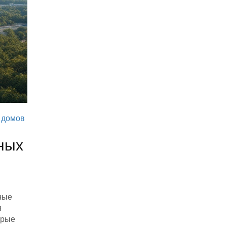
 домов
ных
ные
я
орые