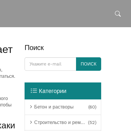
ает
Поиск
ПОИСК
,
таться.
Категории
ного
чтобы
Бетон и растворы
(60)
Строительство и ремонт
(52)
хаки