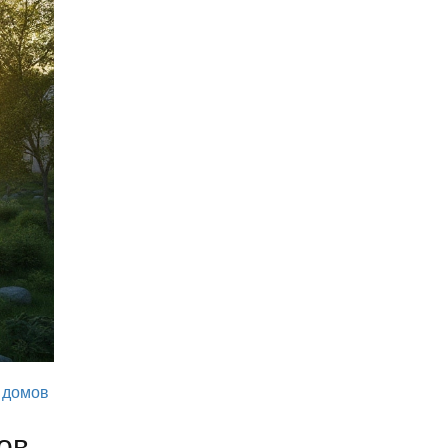
 домов
ов