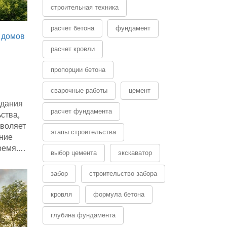
строительная техника
расчет бетона
фундамент
 домов
расчет кровли
пропорции бетона
сварочные работы
цемент
здания
расчет фундамента
ства,
зволяет
этапы строительства
ание
ремя.
выбор цемента
экскаватор
ре
забор
строительство забора
кровля
формула бетона
глубина фундамента