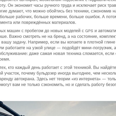
оту
. Он экономит часы ручного труда и исключает риск тра
огие думают, что можно обойтись без техники, сэкономив н
: больше рабочих, больше времени, больше ошибок. А пот
амента или повреждённых материалов.
рых машин с пробегом до новых моделей с GPS и автомат
ше. Важно смотреть не на бренд, а на состояние, компле
 вашу задачу. Например, если вы копаете в плотной глин
и работаете на узкой улице — подойдёт мини-погрузчик, а
хобслуживание: даже самая новая техника сломается, если 
ремя.
х, кто каждый день работает с этой техникой. Вы найдёте
й участок, почему бульдозер иногда выгоднее, чем нескол
 аренду автокрана. Здесь нет теории «из интернета» — тол
могут вам не только сэкономить, но и сделать работу безо