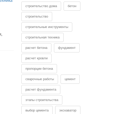
ехника
строительство дома
бетон
строительство
строительные инструменты
и,
строительная техника
расчет бетона
фундамент
расчет кровли
пропорции бетона
сварочные работы
цемент
расчет фундамента
этапы строительства
выбор цемента
экскаватор