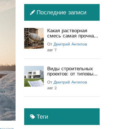
Последние записи
Какая растворная
смесь самая прочная:
классы бетона и
От
Дмитрий Антипов
секреты прочности
авг 7
Виды строительных
проектов: от типовых
до индивидуальных
От
Дмитрий Антипов
(полный гид)
авг 2
Теги