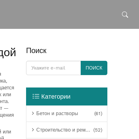
дой
Поиск
ПОИСК
я
ика
,
щается
к или
Категории
унта
.
ьт —
Бетон и растворы
(61)
ещения
Строительство и ремонт
(52)
й или
ой