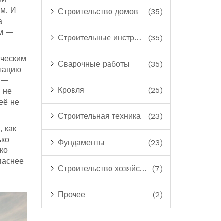
вм. И
Строительство домов
(35)
а
ом —
Строительные инструменты
(35)
ическим
Сварочные работы
(35)
ктацию
е —
Кровля
(25)
 не
её не
Строительная техника
(23)
, как
ько
Фундаменты
(23)
ько
паснее
Строительство хозяйственных построек
(7)
Прочее
(2)