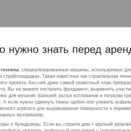
то нужно знать перед арен
 техника
,
специализированные машины, используемые дл
а стройплощадках
. Также известная как
строительная техн
сего проекта. Без неё даже самый грамотный план превра
та.
Вы не можете построить фундамент, выровнять участо
ну для копания траншей, рытья котлованов и погрузки гр
. А если нужно сдвинуть тонны щебня или уложить асфал
лесного агрегата для выравнивания поверхности и перем
бранных материалов.
торы и бульдозеры. Если вы строите дом с крупной кровле
надобится
автокран
,
мобильный подъёмник с гидравлическ