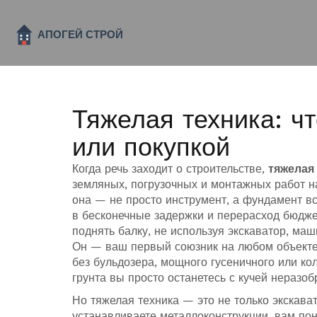
Тяжелая техника: ч
или покупкой
Когда речь заходит о строительстве,
тяжелая
земляных, погрузочных и монтажных работ н
она — не просто инструмент, а фундамент в
в бесконечные задержки и перерасход бюдже
поднять балку, не используя
экскаватор
,
маши
Он — ваш первый союзник на любом объекте
без
бульдозера
,
мощного гусеничного или ко
грунта
вы просто останетесь с кучей неразо
Но тяжелая техника — это не только экскава
устанавливаете металлоконструкции, вам по