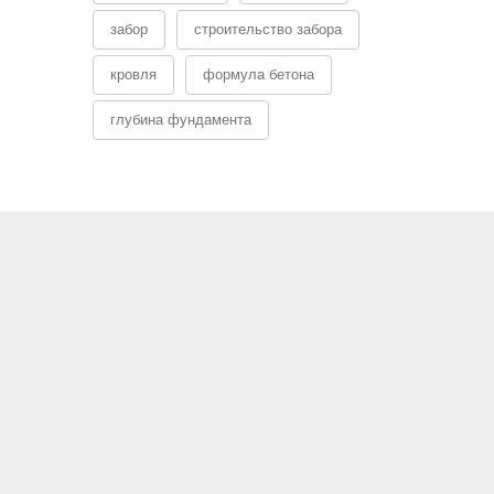
забор
строительство забора
кровля
формула бетона
глубина фундамента