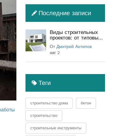
Последние записи
Виды строительных
проектов: от типовых
до индивидуальных
От
Дмитрий Антипов
(полный гид)
авг 2
Теги
строительство дома
бетон
работы
строительство
строительные инструменты