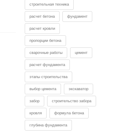
строительная техника
расчет бетона
фундамент
расчет кровли
пропорции бетона
сварочные работы
цемент
расчет фундамента
этапы строительства
выбор цемента
экскаватор
забор
строительство забора
кровля
формула бетона
глубина фундамента