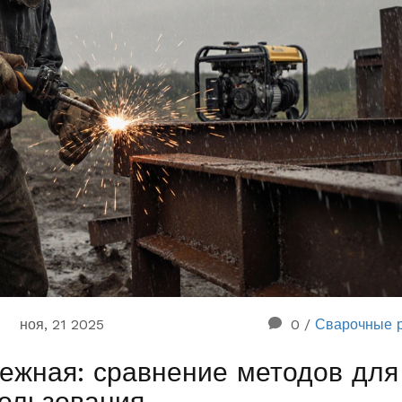
ноя, 21 2025
0
/
Сварочные 
дежная: сравнение методов для
ользования