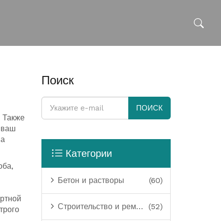
Поиск
ПОИСК
. Также
 ваш
на
Категории
оба,
Бетон и растворы
(60)
ертной
Строительство и ремонт
(52)
трого