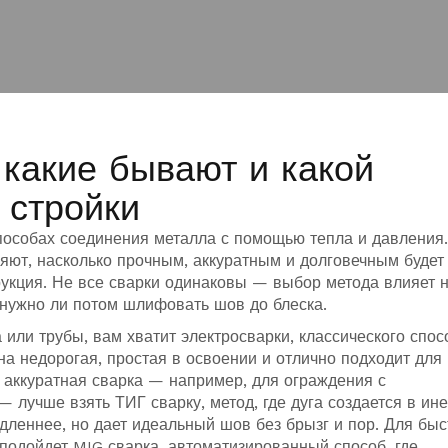
какие бывают и какой
 стройки
пособах соединения металла с помощью тепла и давления
ляют, насколько прочным, аккуратным и долговечным будет
укция.
Не все сварки одинаковы — выбор метода влияет 
, нужно ли потом шлифовать шов до блеска.
 или трубы, вам хватит
электросварки
,
классического спос
Она недорогая, простая в освоении и отлично подходит для
, аккуратная сварка — например, для ограждения с
 — лучше взять
ТИГ сварку
,
метод, где дуга создается в ин
дленнее, но дает идеальный шов без брызг и пор. Для быс
 подойдет
MIG сварка
,
автоматизированный способ, где