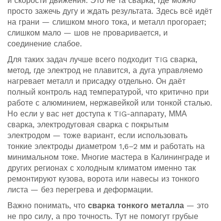
и скорости движения.
Это не та сварка, где можно
просто зажечь дугу и ждать результата. Здесь всё идёт
на грани — слишком много тока, и металл прогорает;
слишком мало — шов не проваривается, и
соединение слабое.
Для таких задач лучше всего подходит
TIG сварка
,
метод, где электрод не плавится, а дуга управляемо
нагревает металл и присадку отдельно
. Он даёт
полный контроль над температурой, что критично при
работе с алюминием, нержавейкой или тонкой сталью.
Но если у вас нет доступа к TIG-аппарату,
ММА
сварка
,
электродуговая сварка с покрытым
электродом
— тоже вариант, если использовать
тонкие электроды диаметром 1,6–2 мм и работать на
минимальном токе. Многие мастера в Калининграде и
других регионах с холодным климатом именно так
ремонтируют кузова, ворота или навесы из тонкого
листа — без перегрева и деформации.
Важно понимать, что
сварка тонкого металла
— это
не про силу, а про точность. Тут не помогут грубые