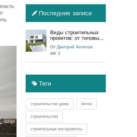
опасть
Последние записи
нт
ить
Виды строительных
проектов: от типовых
до индивидуальных
От
Дмитрий Антипов
(полный гид)
авг 2
Теги
строительство дома
бетон
строительство
строительные инструменты