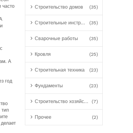
 часто
Строительство домов
(35)
А
Строительные инструменты
(35)
ли
Сварочные работы
(35)
с
Кровля
(25)
ам. А
Строительная техника
(23)
ез год
Фундаменты
(23)
Строительство хозяйственных построек
(7)
ство
 тип
чите
Прочее
(2)
 делает