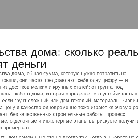
ьства дома: сколько реал
ят деньги
ства дома
,
общая сумма, которую нужно потратить на
о крыши
, они часто представляют себе одну цифру — и
из десятков мелких и крупных статей: от грунта под
снова любого дома, которая определяет его устойчивость и
 если грунт сложный или дом тяжёлый.
материалы
,
кирпич
на цену и качество одновременно
тоже играют ключевую ро
нт, без качественных
строительные работы
,
процесс
ые, отделочные и инженерные этапы
вы рискуете получит
и промерзать.
ть дом самому. Но это не всегда так. Когда вы берёте на 