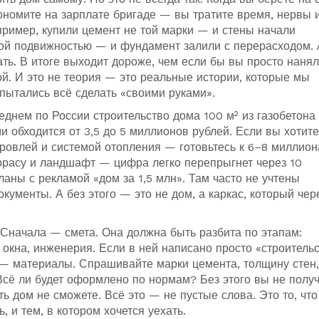
ономите на зарплате бригаде — вы тратите время, нервы и
пример, купили цемент не той марки — и стены начали
ной подвижностью — и фундамент залили с перерасходом. 
ть. В итоге выходит дороже, чем если бы вы просто наня
й. И это не теория — это реальные истории, которые мы
пытались всё сделать «своими руками».
еднем по России строительство дома 100 м² из газобетона 
 обходится от 3,5 до 5 миллионов рублей. Если вы хотите
ровлей и системой отопления — готовьтесь к 6–8 миллион
еррасу и ландшафт — цифра легко перепрыгнет через 10
аны с рекламой «дом за 1,5 млн». Там часто не учтены
кументы. А без этого — это не дом, а каркас, который чер
? Сначала — смета. Она должна быть разбита по этапам:
окна, инженерия. Если в ней написано просто «строитель
— материалы. Спрашивайте марки цемента, толщину стен,
 Всё ли будет оформлено по нормам? Без этого вы не полу
ь дом не сможете. Всё это — не пустые слова. Это то, что
, и тем, в котором хочется уехать.