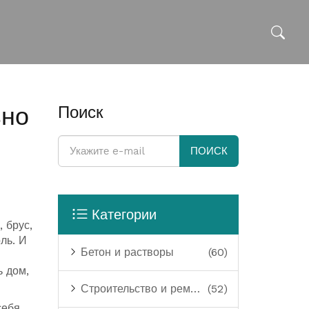
ьно
Поиск
ПОИСК
Категории
, брус,
ль. И
Бетон и растворы
(60)
ь дом,
Строительство и ремонт
(52)
себя