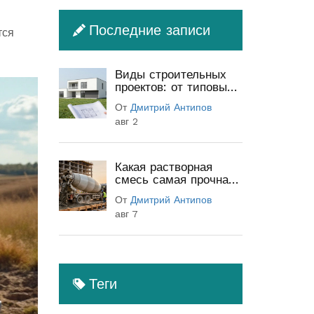
Последние записи
тся
Виды строительных
проектов: от типовых
до индивидуальных
От
Дмитрий Антипов
(полный гид)
авг 2
Какая растворная
смесь самая прочная:
классы бетона и
От
Дмитрий Антипов
секреты прочности
авг 7
Теги