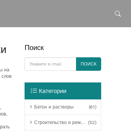
ки
Поиск
ПОИСК
ы на
 слов
Категории
Бетон и растворы
(61)
,
пов,
Строительство и ремонт
(52)
брать