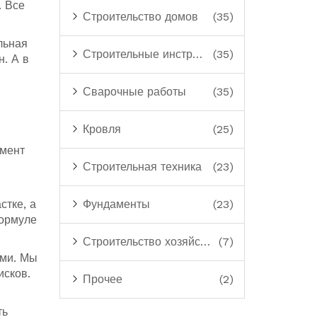
. Все
Строительство домов
(35)
льная
Строительные инструменты
(35)
н. А в
Сварочные работы
(35)
Кровля
(25)
амент
Строительная техника
(23)
стке, а
Фундаменты
(23)
формуле
Строительство хозяйственных построек
(7)
ами. Мы
исков.
Прочее
(2)
ть