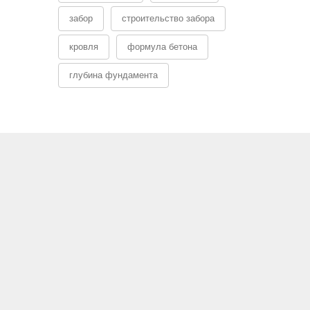
забор
строительство забора
кровля
формула бетона
глубина фундамента