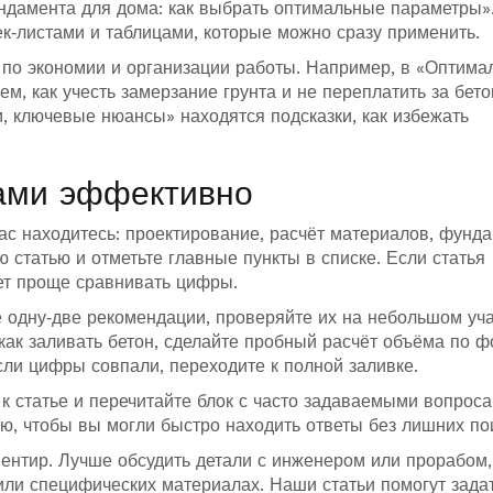
ндамента для дома: как выбрать оптимальные параметры»
к‑листами и таблицами, которые можно сразу применить.
 по экономии и организации работы. Например, в «Оптима
, как учесть замерзание грунта и не переплатить за бето
и, ключевые нюансы» находятся подсказки, как избежать
тами эффективно
ас находитесь: проектирование, расчёт материалов, фунд
 статью и отметьте главные пункты в списке. Если статья
дет проще сравнивать цифры.
 одну‑две рекомендации, проверяйте их на небольшом уча
как заливать бетон, сделайте пробный расчёт объёма по 
Если цифры совпали, переходите к полной заливке.
 к статье и перечитайте блок с часто задаваемыми вопрос
ю, чтобы вы могли быстро находить ответы без лишних по
иентир. Лучше обсудить детали с инженером или прорабом,
е или специфических материалах. Наши статьи помогут зада