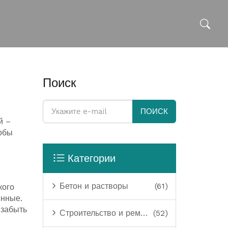
Поиск
ПОИСК
й –
тобы
Категории
Бетон и растворы
(61)
кого
енные.
 забыть
Строительство и ремонт
(52)