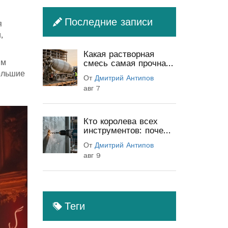
Последние записи
я
,
Какая растворная
ым
смесь самая прочная:
классы бетона и
ольшие
От
Дмитрий Антипов
секреты прочности
авг 7
Кто королева всех
инструментов: почему
перфоратор
От
Дмитрий Антипов
незаменим в
авг 9
строительстве
Теги