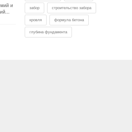
емий и
забор
строительство забора
щий
кровля
формула бетона
глубина фундамента