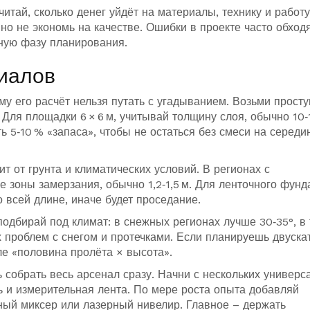
итай, сколько денег уйдёт на материалы, технику и работу
о не экономь на качестве. Ошибки в проекте часто обход
ную фазу планирования.
иалов
му его расчёт нельзя путать с угадыванием. Возьми прост
Для площадки 6 × 6 м, учитывай толщину слоя, обычно 10‑1
ь 5‑10 % «запаса», чтобы не остаться без смеси на середи
т от грунта и климатических условий. В регионах с
 зоны замерзания, обычно 1,2‑1,5 м. Для ленточного фун
 всей длине, иначе будет проседание.
подбирай под климат: в снежных регионах лучше 30‑35°, в
х проблем с снегом и протечками. Если планируешь двуска
е «половина пролёта × высота».
собрать весь арсенал сразу. Начни с нескольких универс
ь и измерительная лента. По мере роста опыта добавляй
ый миксер или лазерный нивелир. Главное – держать