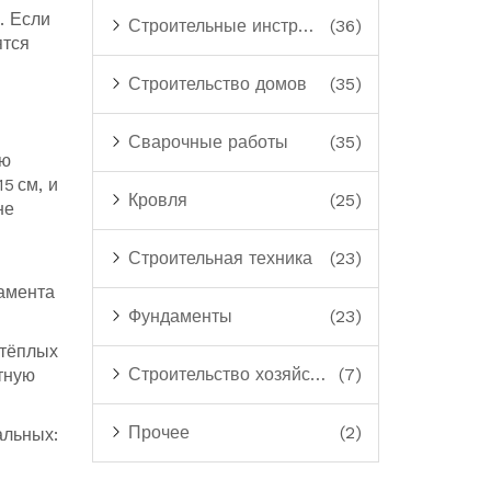
. Если
Строительные инструменты
(36)
ятся
Строительство домов
(35)
Сварочные работы
(35)
ую
5 см, и
Кровля
(25)
не
Строительная техника
(23)
дамента
Фундаменты
(23)
 тёплых
Строительство хозяйственных построек
(7)
тную
Прочее
(2)
альных: