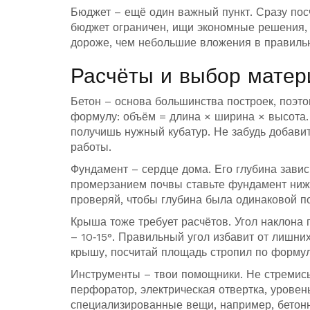
Бюджет – ещё один важный пункт. Сразу посч
бюджет ограничен, ищи экономные решения, н
дороже, чем небольшие вложения в правиль
Расчёты и выбор матер
Бетон – основа большинства построек, поэто
формулу: объём = длина × ширина × высота. 
получишь нужный кубатур. Не забудь добавит
работы.
Фундамент – сердце дома. Его глубина зависи
промерзанием почвы ставьте фундамент ниже
проверяй, чтобы глубина была одинаковой по
Крыша тоже требует расчётов. Угол наклона 
– 10‑15°. Правильный угол избавит от лишни
крышу, посчитай площадь стропил по формул
Инструменты – твои помощники. Не стремись 
перфоратор, электрическая отвертка, уровен
специализированные вещи, например, бетонн