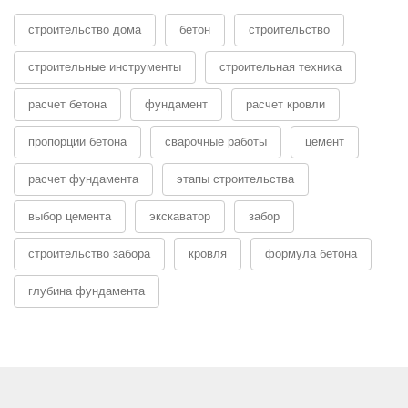
строительство дома
бетон
строительство
строительные инструменты
строительная техника
расчет бетона
фундамент
расчет кровли
пропорции бетона
сварочные работы
цемент
расчет фундамента
этапы строительства
выбор цемента
экскаватор
забор
строительство забора
кровля
формула бетона
глубина фундамента