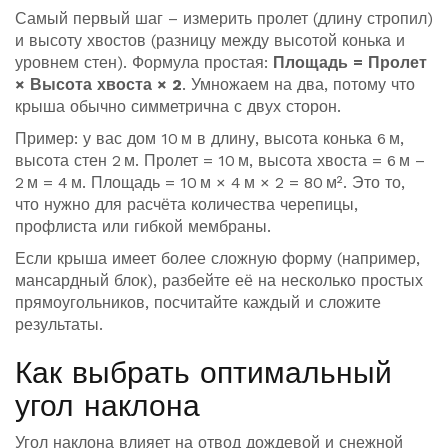
Самый первый шаг – измерить пролет (длину стропил)
и высоту хвостов (разницу между высотой конька и
уровнем стен). Формула простая:
Площадь = Пролет
× Высота хвоста × 2
. Умножаем на два, потому что
крыша обычно симметрична с двух сторон.
Пример: у вас дом 10 м в длину, высота конька 6 м,
высота стен 2 м. Пролет = 10 м, высота хвоста = 6 м –
2 м = 4 м. Площадь = 10 м × 4 м × 2 = 80 м². Это то,
что нужно для расчёта количества черепицы,
профлиста или гибкой мембраны.
Если крыша имеет более сложную форму (например,
мансардный блок), разбейте её на несколько простых
прямоугольников, посчитайте каждый и сложите
результаты.
Как выбрать оптимальный
угол наклона
Угол наклона влияет на отвод дождевой и снежной