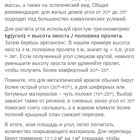
массы, а также на эстетический вид. Общая
рекомендация: для жилых домов угол от 20° до 35°
подходит под большинство климатических условий.
Для расчёта угла используй простую тригонометрию:
tg(угол) = высота хвоста / половина пролетa
.
Затем берёшь арктангенс. В нашем примере высота
хвоста 4 м, половина пролета 5 м, значит tg = 0,8, угол
≈ 38°. Если полученный угол слишком крутой, немного
уменьшите высоту хвоста или удлиняйте пролет,
чтобы получить более комфортный 30°–35°.
Помните, что для металлической кровли обычно берут
более острый угол (30°‑40°), а для шиферных или
битумных материалов – чуть положе (15°‑25°). Выбор
зависит также от региона: в снежных зонах угол от 30°
помогает снегу скольжать, а в жарком климате более
пологий крышный план снижает перегрев.
В итоге, зная площадь и угол, легко посчитать
количество покрывающего материала. Для черепицы
берут примерно 1,1‑1,2 м² на 1 м² площади, чтобы