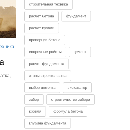
строительная техника
расчет бетона
фундамент
расчет кровли
пропорции бетона
ехника
сварочные работы
цемент
а
расчет фундамента
атка,
этапы строительства
выбор цемента
экскаватор
забор
строительство забора
кровля
формула бетона
глубина фундамента