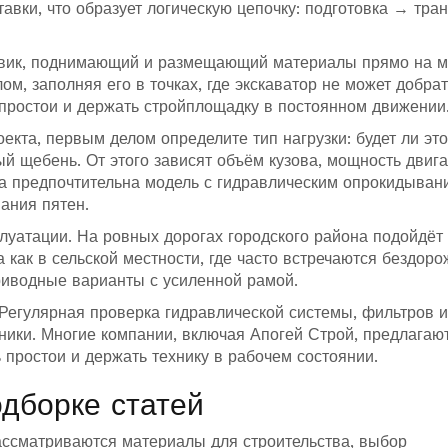
тавки, что образует логическую цепочку: подготовка → тра
овик, поднимающий и размещающий материалы прямо на м
м, заполняя его в точках, где экскаватор не может добрат
простои и держать стройплощадку в постоянном движении
екта, первым делом определите тип нагрузки: будет ли это
й щебень. От этого зависят объём кузова, мощность двига
на предпочтительна модель с гидравлическим опрокидыван
вания пятен.
луатации. На ровных дорогах городского района подойдёт
 как в сельской местности, где часто встречаются бездор
приводные варианты с усиленной рамой.
Регулярная проверка гидравлической системы, фильтров и
ники. Многие компании, включая Апогей Строй, предлагаю
простои и держать технику в рабочем состоянии.
дборке статей
ассматриваются материалы для строительства, выбор