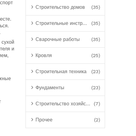
нспорт
Строительство домов
(35)
есте
.
Строительные инструменты
(35)
ься.
.
Сварочные работы
(35)
 сухой
теля и
ием,
Кровля
(25)
Строительная техника
(23)
ожные
Фундаменты
(23)
т
Строительство хозяйственных построек
(7)
Прочее
(2)