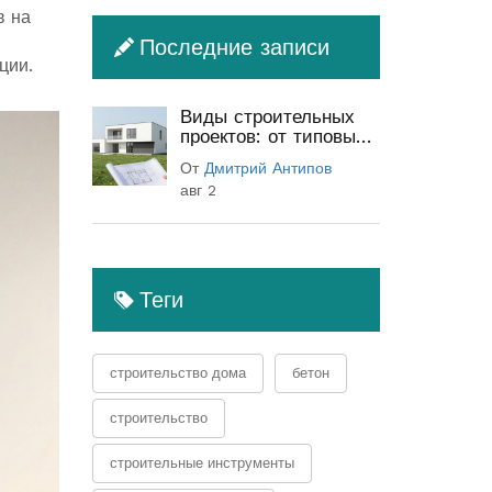
в на
Последние записи
ции.
Виды строительных
проектов: от типовых
до индивидуальных
От
Дмитрий Антипов
(полный гид)
авг 2
Теги
строительство дома
бетон
строительство
строительные инструменты