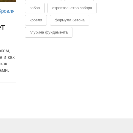
забор
строительство забора
Кровля
кровля
формула бетона
ет
глубина фундамента
ажем,
е и как
как
ами.