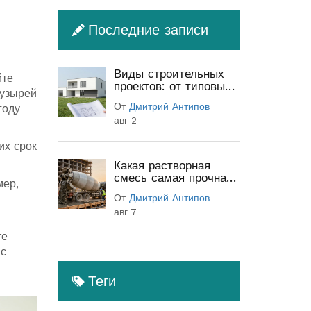
Последние записи
Виды строительных
йте
проектов: от типовых
пузырей
до индивидуальных
От
Дмитрий Антипов
году
(полный гид)
авг 2
их срок
Какая растворная
смесь самая прочная:
мер,
классы бетона и
От
Дмитрий Антипов
секреты прочности
авг 7
те
 с
Теги