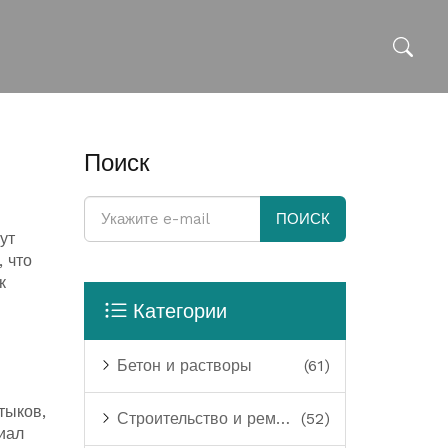
Поиск
ПОИСК
ут
 что
к
Категории
Бетон и растворы
(61)
тыков,
Строительство и ремонт
(52)
иал