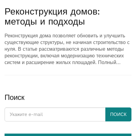
Реконструкция домов:
методы и подходы
Реконструкция дома позволяет обновить и улучшить
существующие структуры, не начиная строительство с
нуля. В статье рассматриваются различные методы
реконструкции, включая модернизацию технических
систем и расширение жилых площадей. Полный
процесс часто включает в себя анализ существующих
условий, выбор стиля, оценку бюджета и пошаговое
выполнение работ. Рассмотрены также примеры
успешных реконструкций и советы по эффективной
организации проекта. Понимание основных принципов
Поиск
реконструкции поможет избежать непредвиденных
проблем и повысить стоимость жилья.
ПОИСК