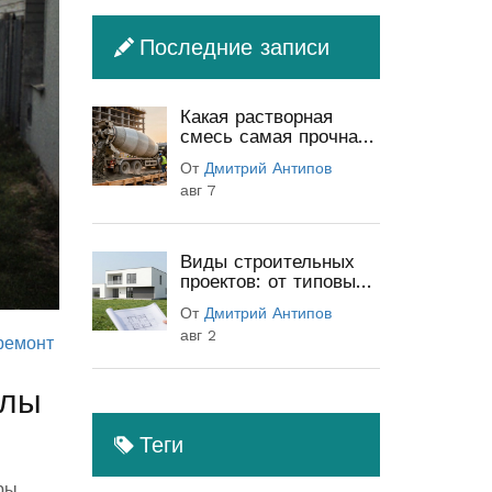
Последние записи
Какая растворная
смесь самая прочная:
классы бетона и
От
Дмитрий Антипов
секреты прочности
авг 7
Виды строительных
проектов: от типовых
до индивидуальных
От
Дмитрий Антипов
(полный гид)
авг 2
ремонт
алы
Теги
ры.