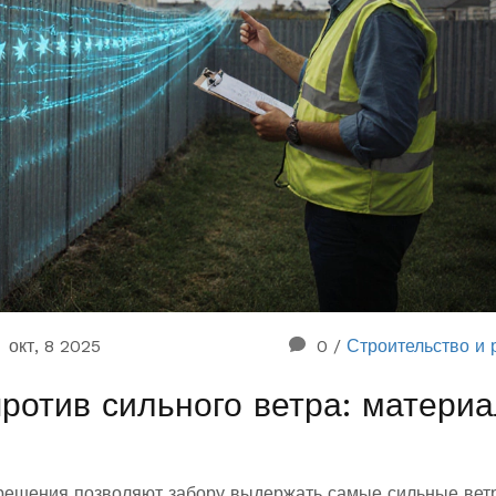
окт, 8 2025
0
/
Строительство и 
ротив сильного ветра: матери
 решения позволяют забору выдержать самые сильные вет