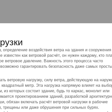
рузки
и
,
определение воздействия ветра на здания и сооружения
же известен как
ветровой расчёт
, он нужен каждому, кто пл
ное ветровое давление. Важность этого процесса часто
евозможно гарантировать безопасность даже самых прост
вать
ветровую нагрузку
,
силу ветра, действующую на нару
 квадратный метр
. Эта нагрузка напрямую влияет на выбо
, из которых состоит здание, будь то каркас, монолит или
нимается
проектированием зданий
,
разработкой архитектур
ши
, обязан включать расчёт ветровой нагрузки в рабочие
и, трещины или даже обрушения при сильных бурях.