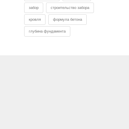
забор
строительство забора
кровля
формула бетона
глубина фундамента