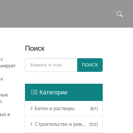
Поиск
 с
ПОИСК
анирует
ых
Категории
жные
р
Бетон и растворы
(61)
ных и
Строительство и ремонт
(52)