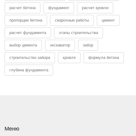
расчет бетона
фундамент
расчет кровли
пропорции бетона
сварочные работы
цемент
расчет фундамента
этапы строительства
выбор цемента
экскаватор
забор
строительство забора
кровля
формула бетона
глубина фундамента
Меню