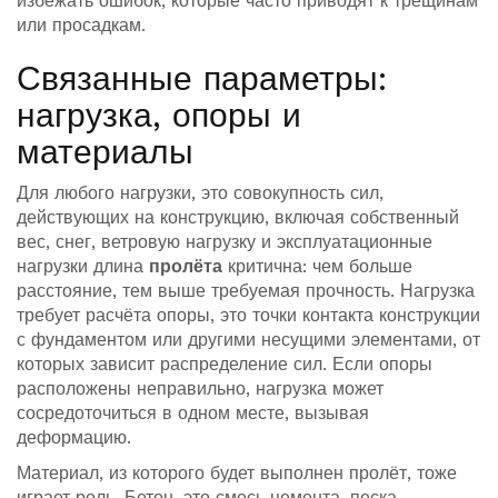
избежать ошибок, которые часто приводят к трещинам
или просадкам.
Связанные параметры:
нагрузка, опоры и
материалы
Для любого
нагрузки
,
это совокупность сил,
действующих на конструкцию, включая собственный
вес, снег, ветровую нагрузку и эксплуатационные
нагрузки
длина
пролёта
критична: чем больше
расстояние, тем выше требуемая прочность. Нагрузка
требует расчёта
опоры
,
это точки контакта конструкции
с фундаментом или другими несущими элементами
, от
которых зависит распределение сил. Если опоры
расположены неправильно, нагрузка может
сосредоточиться в одном месте, вызывая
деформацию.
Материал, из которого будет выполнен пролёт, тоже
играет роль.
Бетон
,
это смесь цемента, песка,